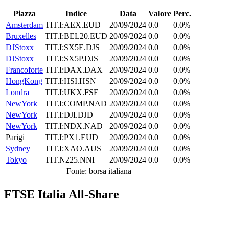
Piazza
Indice
Data
Valore
Perc.
Amsterdam
TIT.I:AEX.EUD
20/09/2024
0.0
0.0%
Bruxelles
TIT.I:BEL20.EUD
20/09/2024
0.0
0.0%
DJStoxx
TIT.I:SX5E.DJS
20/09/2024
0.0
0.0%
DJStoxx
TIT.I:SX5P.DJS
20/09/2024
0.0
0.0%
Francoforte
TIT.I:DAX.DAX
20/09/2024
0.0
0.0%
HongKong
TIT.I:HSI.HSN
20/09/2024
0.0
0.0%
Londra
TIT.I:UKX.FSE
20/09/2024
0.0
0.0%
NewYork
TIT.I:COMP.NAD
20/09/2024
0.0
0.0%
NewYork
TIT.I:DJI.DJD
20/09/2024
0.0
0.0%
NewYork
TIT.I:NDX.NAD
20/09/2024
0.0
0.0%
Parigi
TIT.I:PX1.EUD
20/09/2024
0.0
0.0%
Sydney
TIT.I:XAO.AUS
20/09/2024
0.0
0.0%
Tokyo
TIT.N225.NNI
20/09/2024
0.0
0.0%
Fonte: borsa italiana
FTSE Italia All-Share