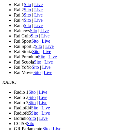
Rai 1
Sito
|
Live
Rai 2
Sito
|
Live
Rai 3
Sito
|
Live
Rai 4
Sito
|
Live
Rai 5
Sito
|
Live
Rainews
Sito
|
Live
Rai Gulp
Sito
|
Live
Rai Sport
Sito
|
Live
Rai Sport 2
Sito
|
Live
Rai Storia
Sito
|
Live
Rai Premium
Sito
|
Live
Rai Scuola
Sito
|
Live
Rai YoYo
Sito
|
Live
Rai Movie
Sito
|
Live
RADIO
Radio 1
Sito
|
Live
Radio 2
Sito
|
Live
Radio 3
Sito
|
Live
Radiofd4
Sito
|
Live
Radiofd5
Sito
|
Live
Isoradio
Sito
|
Live
CCISS
Sito
GR Parlamento
Sito
|
Live