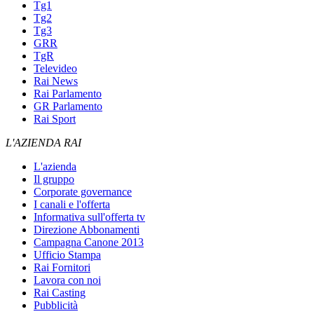
Tg1
Tg2
Tg3
GRR
TgR
Televideo
Rai News
Rai Parlamento
GR Parlamento
Rai Sport
L'AZIENDA RAI
L'azienda
Il gruppo
Corporate governance
I canali e l'offerta
Informativa sull'offerta tv
Direzione Abbonamenti
Campagna Canone 2013
Ufficio Stampa
Rai Fornitori
Lavora con noi
Rai Casting
Pubblicità