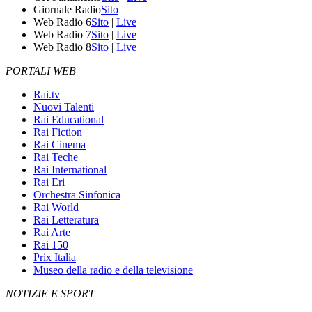
Giornale Radio
Sito
Web Radio 6
Sito
|
Live
Web Radio 7
Sito
|
Live
Web Radio 8
Sito
|
Live
PORTALI WEB
Rai.tv
Nuovi Talenti
Rai Educational
Rai Fiction
Rai Cinema
Rai Teche
Rai International
Rai Eri
Orchestra Sinfonica
Rai World
Rai Letteratura
Rai Arte
Rai 150
Prix Italia
Museo della radio e della televisione
NOTIZIE E SPORT