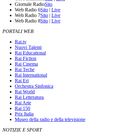
Giornale Radio
Sito
Web Radio 6
Sito
|
Live
Web Radio 7
Sito
|
Live
Web Radio 8
Sito
|
Live
PORTALI WEB
Rai.tv
Nuovi Talenti
Rai Educational
Rai Fiction
Rai Cinema
Rai Teche
Rai International
Rai Eri
Orchestra Sinfonica
Rai World
Rai Letteratura
Rai Arte
Rai 150
Prix Italia
Museo della radio e della televisione
NOTIZIE E SPORT