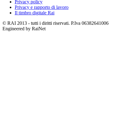
Privacy policy
Privacy e rapporto di lavoro
Il timbro digitale Rai
© RAI 2013 - tutti i diritti riservati. P.Iva 06382641006
Engineered by RaiNet