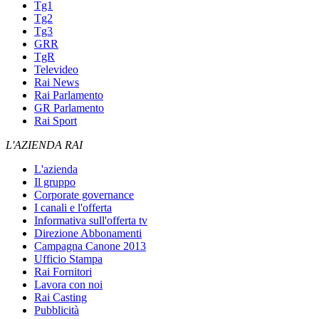
Tg1
Tg2
Tg3
GRR
TgR
Televideo
Rai News
Rai Parlamento
GR Parlamento
Rai Sport
L'AZIENDA RAI
L'azienda
Il gruppo
Corporate governance
I canali e l'offerta
Informativa sull'offerta tv
Direzione Abbonamenti
Campagna Canone 2013
Ufficio Stampa
Rai Fornitori
Lavora con noi
Rai Casting
Pubblicità