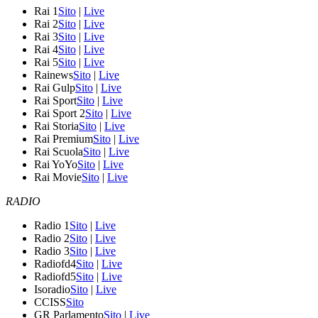
Rai 1
Sito
|
Live
Rai 2
Sito
|
Live
Rai 3
Sito
|
Live
Rai 4
Sito
|
Live
Rai 5
Sito
|
Live
Rainews
Sito
|
Live
Rai Gulp
Sito
|
Live
Rai Sport
Sito
|
Live
Rai Sport 2
Sito
|
Live
Rai Storia
Sito
|
Live
Rai Premium
Sito
|
Live
Rai Scuola
Sito
|
Live
Rai YoYo
Sito
|
Live
Rai Movie
Sito
|
Live
RADIO
Radio 1
Sito
|
Live
Radio 2
Sito
|
Live
Radio 3
Sito
|
Live
Radiofd4
Sito
|
Live
Radiofd5
Sito
|
Live
Isoradio
Sito
|
Live
CCISS
Sito
GR Parlamento
Sito
|
Live