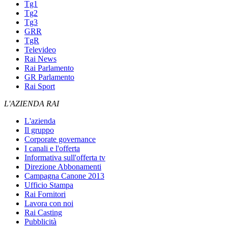
Tg1
Tg2
Tg3
GRR
TgR
Televideo
Rai News
Rai Parlamento
GR Parlamento
Rai Sport
L'AZIENDA RAI
L'azienda
Il gruppo
Corporate governance
I canali e l'offerta
Informativa sull'offerta tv
Direzione Abbonamenti
Campagna Canone 2013
Ufficio Stampa
Rai Fornitori
Lavora con noi
Rai Casting
Pubblicità