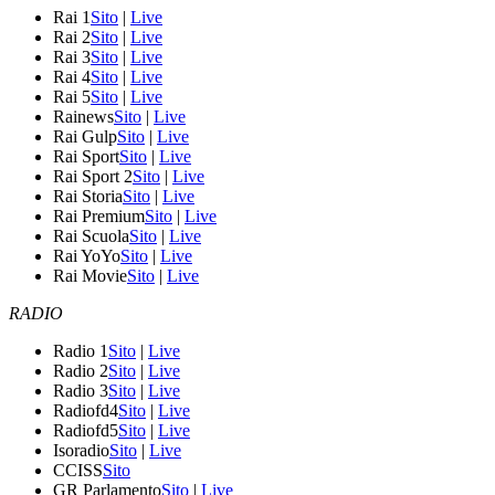
Rai 1
Sito
|
Live
Rai 2
Sito
|
Live
Rai 3
Sito
|
Live
Rai 4
Sito
|
Live
Rai 5
Sito
|
Live
Rainews
Sito
|
Live
Rai Gulp
Sito
|
Live
Rai Sport
Sito
|
Live
Rai Sport 2
Sito
|
Live
Rai Storia
Sito
|
Live
Rai Premium
Sito
|
Live
Rai Scuola
Sito
|
Live
Rai YoYo
Sito
|
Live
Rai Movie
Sito
|
Live
RADIO
Radio 1
Sito
|
Live
Radio 2
Sito
|
Live
Radio 3
Sito
|
Live
Radiofd4
Sito
|
Live
Radiofd5
Sito
|
Live
Isoradio
Sito
|
Live
CCISS
Sito
GR Parlamento
Sito
|
Live