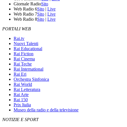
Giornale Radio
Sito
Web Radio 6
Sito
|
Live
Web Radio 7
Sito
|
Live
Web Radio 8
Sito
|
Live
PORTALI WEB
Rai.tv
Nuovi Talenti
Rai Educational
Rai Fiction
Rai Cinema
Rai Teche
Rai International
Rai Eri
Orchestra Sinfonica
Rai World
Rai Letteratura
Rai Arte
Rai 150
Prix Italia
Museo della radio e della televisione
NOTIZIE E SPORT