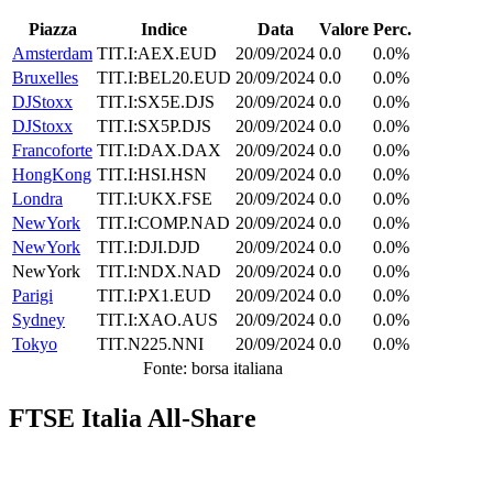
Piazza
Indice
Data
Valore
Perc.
Amsterdam
TIT.I:AEX.EUD
20/09/2024
0.0
0.0%
Bruxelles
TIT.I:BEL20.EUD
20/09/2024
0.0
0.0%
DJStoxx
TIT.I:SX5E.DJS
20/09/2024
0.0
0.0%
DJStoxx
TIT.I:SX5P.DJS
20/09/2024
0.0
0.0%
Francoforte
TIT.I:DAX.DAX
20/09/2024
0.0
0.0%
HongKong
TIT.I:HSI.HSN
20/09/2024
0.0
0.0%
Londra
TIT.I:UKX.FSE
20/09/2024
0.0
0.0%
NewYork
TIT.I:COMP.NAD
20/09/2024
0.0
0.0%
NewYork
TIT.I:DJI.DJD
20/09/2024
0.0
0.0%
NewYork
TIT.I:NDX.NAD
20/09/2024
0.0
0.0%
Parigi
TIT.I:PX1.EUD
20/09/2024
0.0
0.0%
Sydney
TIT.I:XAO.AUS
20/09/2024
0.0
0.0%
Tokyo
TIT.N225.NNI
20/09/2024
0.0
0.0%
Fonte: borsa italiana
FTSE Italia All-Share