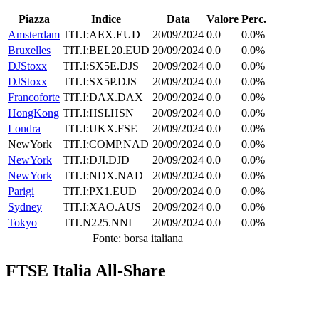
Piazza
Indice
Data
Valore
Perc.
Amsterdam
TIT.I:AEX.EUD
20/09/2024
0.0
0.0%
Bruxelles
TIT.I:BEL20.EUD
20/09/2024
0.0
0.0%
DJStoxx
TIT.I:SX5E.DJS
20/09/2024
0.0
0.0%
DJStoxx
TIT.I:SX5P.DJS
20/09/2024
0.0
0.0%
Francoforte
TIT.I:DAX.DAX
20/09/2024
0.0
0.0%
HongKong
TIT.I:HSI.HSN
20/09/2024
0.0
0.0%
Londra
TIT.I:UKX.FSE
20/09/2024
0.0
0.0%
NewYork
TIT.I:COMP.NAD
20/09/2024
0.0
0.0%
NewYork
TIT.I:DJI.DJD
20/09/2024
0.0
0.0%
NewYork
TIT.I:NDX.NAD
20/09/2024
0.0
0.0%
Parigi
TIT.I:PX1.EUD
20/09/2024
0.0
0.0%
Sydney
TIT.I:XAO.AUS
20/09/2024
0.0
0.0%
Tokyo
TIT.N225.NNI
20/09/2024
0.0
0.0%
Fonte: borsa italiana
FTSE Italia All-Share