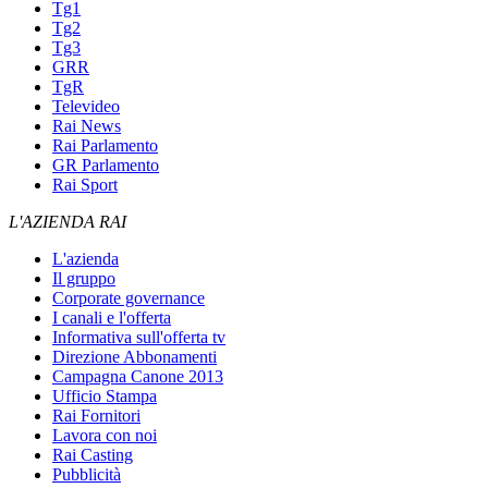
Tg1
Tg2
Tg3
GRR
TgR
Televideo
Rai News
Rai Parlamento
GR Parlamento
Rai Sport
L'AZIENDA RAI
L'azienda
Il gruppo
Corporate governance
I canali e l'offerta
Informativa sull'offerta tv
Direzione Abbonamenti
Campagna Canone 2013
Ufficio Stampa
Rai Fornitori
Lavora con noi
Rai Casting
Pubblicità