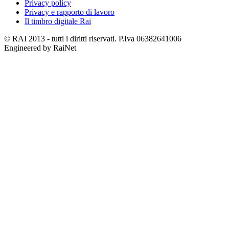
Privacy policy
Privacy e rapporto di lavoro
Il timbro digitale Rai
© RAI 2013 - tutti i diritti riservati. P.Iva 06382641006
Engineered by RaiNet