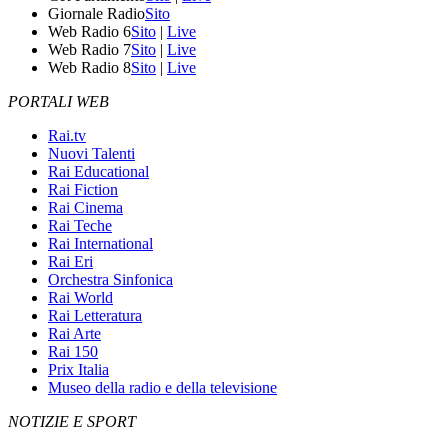
Giornale Radio
Sito
Web Radio 6
Sito
|
Live
Web Radio 7
Sito
|
Live
Web Radio 8
Sito
|
Live
PORTALI WEB
Rai.tv
Nuovi Talenti
Rai Educational
Rai Fiction
Rai Cinema
Rai Teche
Rai International
Rai Eri
Orchestra Sinfonica
Rai World
Rai Letteratura
Rai Arte
Rai 150
Prix Italia
Museo della radio e della televisione
NOTIZIE E SPORT