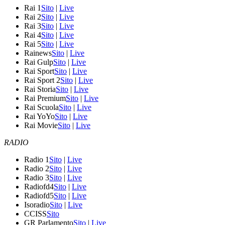
Rai 1
Sito
|
Live
Rai 2
Sito
|
Live
Rai 3
Sito
|
Live
Rai 4
Sito
|
Live
Rai 5
Sito
|
Live
Rainews
Sito
|
Live
Rai Gulp
Sito
|
Live
Rai Sport
Sito
|
Live
Rai Sport 2
Sito
|
Live
Rai Storia
Sito
|
Live
Rai Premium
Sito
|
Live
Rai Scuola
Sito
|
Live
Rai YoYo
Sito
|
Live
Rai Movie
Sito
|
Live
RADIO
Radio 1
Sito
|
Live
Radio 2
Sito
|
Live
Radio 3
Sito
|
Live
Radiofd4
Sito
|
Live
Radiofd5
Sito
|
Live
Isoradio
Sito
|
Live
CCISS
Sito
GR Parlamento
Sito
|
Live