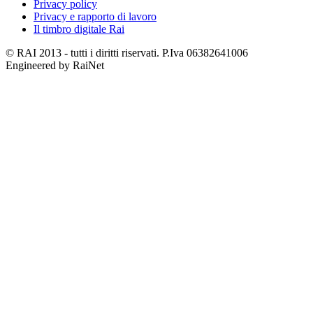
Privacy policy
Privacy e rapporto di lavoro
Il timbro digitale Rai
© RAI 2013 - tutti i diritti riservati. P.Iva 06382641006
Engineered by RaiNet