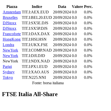
Piazza
Indice
Data
Valore
Perc.
Amsterdam
TIT.I:AEX.EUD
20/09/2024
0.0
0.0%
Bruxelles
TIT.I:BEL20.EUD
20/09/2024
0.0
0.0%
DJStoxx
TIT.I:SX5E.DJS
20/09/2024
0.0
0.0%
DJStoxx
TIT.I:SX5P.DJS
20/09/2024
0.0
0.0%
Francoforte
TIT.I:DAX.DAX
20/09/2024
0.0
0.0%
HongKong
TIT.I:HSI.HSN
20/09/2024
0.0
0.0%
Londra
TIT.I:UKX.FSE
20/09/2024
0.0
0.0%
NewYork
TIT.I:COMP.NAD
20/09/2024
0.0
0.0%
NewYork
TIT.I:DJI.DJD
20/09/2024
0.0
0.0%
NewYork
TIT.I:NDX.NAD
20/09/2024
0.0
0.0%
Parigi
TIT.I:PX1.EUD
20/09/2024
0.0
0.0%
Sydney
TIT.I:XAO.AUS
20/09/2024
0.0
0.0%
Tokyo
TIT.N225.NNI
20/09/2024
0.0
0.0%
Fonte: borsa italiana
FTSE Italia All-Share