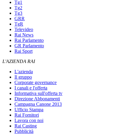
Tg1
Tg2
Tg3
GRR
TgR
Televideo
Rai News
Rai Parlamento
GR Parlamento
Rai Sport
L'AZIENDA RAI
L'azienda
Il gruppo
Corporate governance
I canali e l'offerta
Informativa sull'offerta tv
Direzione Abbonamenti
Campagna Canone 2013
Ufficio Stampa
Rai Fornitori
Lavora con noi
Rai Casting
Pubblicità