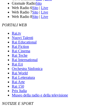
Giornale Radio
Sito
Web Radio 6
Sito
|
Live
Web Radio 7
Sito
|
Live
Web Radio 8
Sito
|
Live
PORTALI WEB
Rai.tv
Nuovi Talenti
Rai Educational
Rai Fiction
Rai Cinema
Rai Teche
Rai International
Rai Eri
Orchestra Sinfonica
Rai World
Rai Letteratura
Rai Arte
Rai 150
Prix Italia
Museo della radio e della televisione
NOTIZIE E SPORT