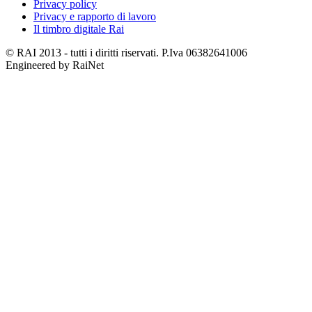
Privacy policy
Privacy e rapporto di lavoro
Il timbro digitale Rai
© RAI 2013 - tutti i diritti riservati. P.Iva 06382641006
Engineered by RaiNet