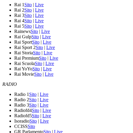
Rai 1
Sito
|
Live
Rai 2
Sito
|
Live
Rai 3
Sito
|
Live
Rai 4
Sito
|
Live
Rai 5
Sito
|
Live
Rainews
Sito
|
Live
Rai Gulp
Sito
|
Live
Rai Sport
Sito
|
Live
Rai Sport 2
Sito
|
Live
Rai Storia
Sito
|
Live
Rai Premium
Sito
|
Live
Rai Scuola
Sito
|
Live
Rai YoYo
Sito
|
Live
Rai Movie
Sito
|
Live
RADIO
Radio 1
Sito
|
Live
Radio 2
Sito
|
Live
Radio 3
Sito
|
Live
Radiofd4
Sito
|
Live
Radiofd5
Sito
|
Live
Isoradio
Sito
|
Live
CCISS
Sito
GR Parlamento
Sito
|
Live