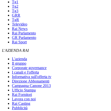
Tg1
Tg2
Tg3
GRR
TgR
Televideo
Rai News
Rai Parlamento
GR Parlamento
Rai Sport
L'AZIENDA RAI
L'azienda
Il gruppo
Corporate governance
I canali e l'offerta
Informativa sull'offerta tv
Direzione Abbonamenti
Campagna Canone 2013
Ufficio Stampa
Rai Fornitori
Lavora con noi
Rai Casting
Pubblicità