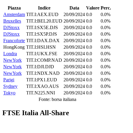
Piazza
Indice
Data
Valore
Perc.
Amsterdam
TIT.I:AEX.EUD
20/09/2024
0.0
0.0%
Bruxelles
TIT.I:BEL20.EUD
20/09/2024
0.0
0.0%
DJStoxx
TIT.I:SX5E.DJS
20/09/2024
0.0
0.0%
DJStoxx
TIT.I:SX5P.DJS
20/09/2024
0.0
0.0%
Francoforte
TIT.I:DAX.DAX
20/09/2024
0.0
0.0%
HongKong
TIT.I:HSI.HSN
20/09/2024
0.0
0.0%
Londra
TIT.I:UKX.FSE
20/09/2024
0.0
0.0%
NewYork
TIT.I:COMP.NAD
20/09/2024
0.0
0.0%
NewYork
TIT.I:DJI.DJD
20/09/2024
0.0
0.0%
NewYork
TIT.I:NDX.NAD
20/09/2024
0.0
0.0%
Parigi
TIT.I:PX1.EUD
20/09/2024
0.0
0.0%
Sydney
TIT.I:XAO.AUS
20/09/2024
0.0
0.0%
Tokyo
TIT.N225.NNI
20/09/2024
0.0
0.0%
Fonte: borsa italiana
FTSE Italia All-Share