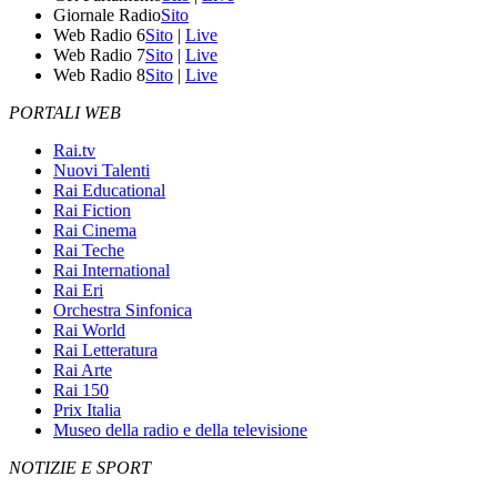
Giornale Radio
Sito
Web Radio 6
Sito
|
Live
Web Radio 7
Sito
|
Live
Web Radio 8
Sito
|
Live
PORTALI WEB
Rai.tv
Nuovi Talenti
Rai Educational
Rai Fiction
Rai Cinema
Rai Teche
Rai International
Rai Eri
Orchestra Sinfonica
Rai World
Rai Letteratura
Rai Arte
Rai 150
Prix Italia
Museo della radio e della televisione
NOTIZIE E SPORT