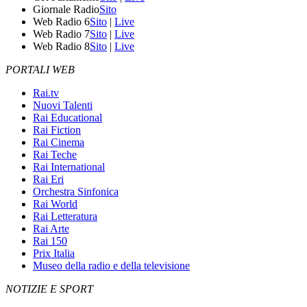
Giornale Radio
Sito
Web Radio 6
Sito
|
Live
Web Radio 7
Sito
|
Live
Web Radio 8
Sito
|
Live
PORTALI WEB
Rai.tv
Nuovi Talenti
Rai Educational
Rai Fiction
Rai Cinema
Rai Teche
Rai International
Rai Eri
Orchestra Sinfonica
Rai World
Rai Letteratura
Rai Arte
Rai 150
Prix Italia
Museo della radio e della televisione
NOTIZIE E SPORT