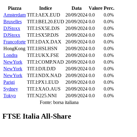
Piazza
Indice
Data
Valore
Perc.
Amsterdam
TIT.I:AEX.EUD
20/09/2024
0.0
0.0%
Bruxelles
TIT.I:BEL20.EUD
20/09/2024
0.0
0.0%
DJStoxx
TIT.I:SX5E.DJS
20/09/2024
0.0
0.0%
DJStoxx
TIT.I:SX5P.DJS
20/09/2024
0.0
0.0%
Francoforte
TIT.I:DAX.DAX
20/09/2024
0.0
0.0%
HongKong
TIT.I:HSI.HSN
20/09/2024
0.0
0.0%
Londra
TIT.I:UKX.FSE
20/09/2024
0.0
0.0%
NewYork
TIT.I:COMP.NAD
20/09/2024
0.0
0.0%
NewYork
TIT.I:DJI.DJD
20/09/2024
0.0
0.0%
NewYork
TIT.I:NDX.NAD
20/09/2024
0.0
0.0%
Parigi
TIT.I:PX1.EUD
20/09/2024
0.0
0.0%
Sydney
TIT.I:XAO.AUS
20/09/2024
0.0
0.0%
Tokyo
TIT.N225.NNI
20/09/2024
0.0
0.0%
Fonte: borsa italiana
FTSE Italia All-Share