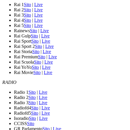
Rai 1
Sito
|
Live
Rai 2
Sito
|
Live
Rai 3
Sito
|
Live
Rai 4
Sito
|
Live
Rai 5
Sito
|
Live
Rainews
Sito
|
Live
Rai Gulp
Sito
|
Live
Rai Sport
Sito
|
Live
Rai Sport 2
Sito
|
Live
Rai Storia
Sito
|
Live
Rai Premium
Sito
|
Live
Rai Scuola
Sito
|
Live
Rai YoYo
Sito
|
Live
Rai Movie
Sito
|
Live
RADIO
Radio 1
Sito
|
Live
Radio 2
Sito
|
Live
Radio 3
Sito
|
Live
Radiofd4
Sito
|
Live
Radiofd5
Sito
|
Live
Isoradio
Sito
|
Live
CCISS
Sito
GR Parlamento
Sito
|
Live