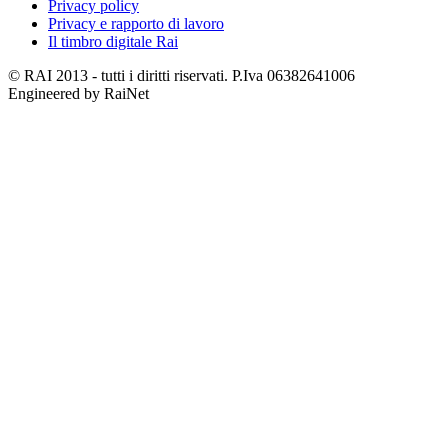
Privacy policy
Privacy e rapporto di lavoro
Il timbro digitale Rai
© RAI 2013 - tutti i diritti riservati. P.Iva 06382641006
Engineered by RaiNet