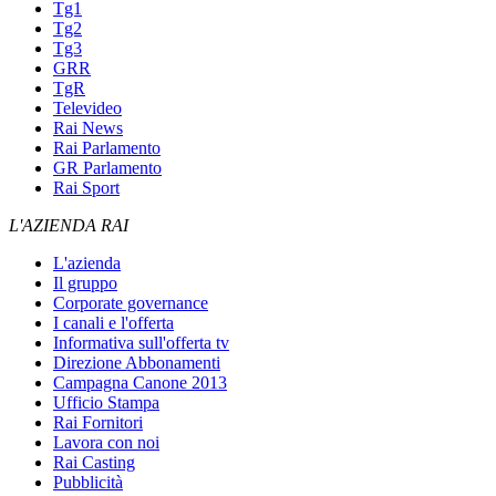
Tg1
Tg2
Tg3
GRR
TgR
Televideo
Rai News
Rai Parlamento
GR Parlamento
Rai Sport
L'AZIENDA RAI
L'azienda
Il gruppo
Corporate governance
I canali e l'offerta
Informativa sull'offerta tv
Direzione Abbonamenti
Campagna Canone 2013
Ufficio Stampa
Rai Fornitori
Lavora con noi
Rai Casting
Pubblicità