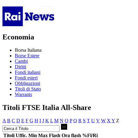
Economia
Borsa Italiana
Borse Estere
Cambi
Diritti
Fondi italiani
Fondi esteri
Obbligazioni
Titoli di Stato
Warrants
Titoli FTSE Italia All-Share
A
B
C
D
E
F
G
H
I
J
K
L
M
N
O
P
Q
R
S
T
U
V
W
X
Y
Z
Titoli
Uffic.
Min
Max
Flash
Ora flash
%Fl/Ri