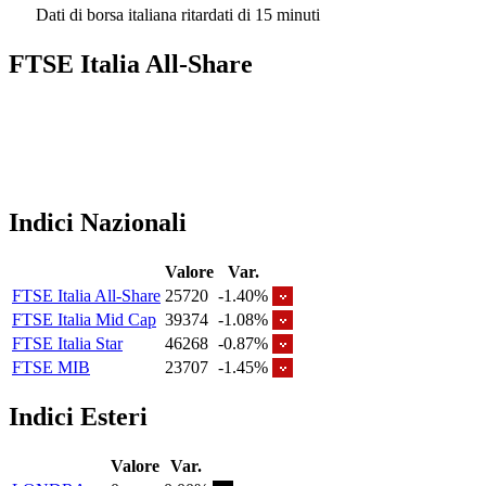
Dati di borsa italiana ritardati di 15 minuti
FTSE Italia All-Share
Indici Nazionali
Valore
Var.
FTSE Italia All-Share
25720
-1.40%
FTSE Italia Mid Cap
39374
-1.08%
FTSE Italia Star
46268
-0.87%
FTSE MIB
23707
-1.45%
Indici Esteri
Valore
Var.