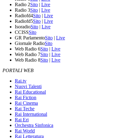
Radio 2
Sito
|
Live
Radio 3
Sito
|
Live
Radiofd4
Sito
|
Live
Radiofd5
Sito
|
Live
Isoradio
Sito
|
Live
CCISS
Sito
GR Parlamento
Sito
|
Live
Giornale Radio
Sito
Web Radio 6
Sito
|
Live
Web Radio 7
Sito
|
Live
Web Radio 8
Sito
|
Live
PORTALI WEB
Rai.tv
Nuovi Talenti
Rai Educational
Rai Fiction
Rai Cinema
Rai Teche
Rai International
Rai Eri
Orchestra Sinfonica
Rai World
Rai Letteratura