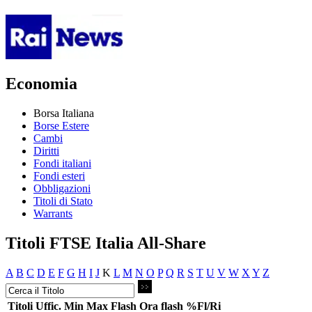
Economia
Borsa Italiana
Borse Estere
Cambi
Diritti
Fondi italiani
Fondi esteri
Obbligazioni
Titoli di Stato
Warrants
Titoli FTSE Italia All-Share
A
B
C
D
E
F
G
H
I
J
K
L
M
N
O
P
Q
R
S
T
U
V
W
X
Y
Z
Titoli
Uffic.
Min
Max
Flash
Ora flash
%Fl/Ri