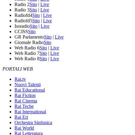
Radio 2
Sito
|
Live
Radio 3
Sito
|
Live
Radiofd4
Sito
|
Live
Radiofd5
Sito
|
Live
Isoradio
Sito
|
Live
CCISS
Sito
GR Parlamento
Sito
|
Live
Giornale Radio
Sito
Web Radio 6
Sito
|
Live
Web Radio 7
Sito
|
Live
Web Radio 8
Sito
|
Live
PORTALI WEB
Rai.tv
Nuovi Talenti
Rai Educational
Rai Fiction
Rai Cinema
Rai Teche
Rai International
Rai Eri
Orchestra Sinfonica
Rai World
Rai Letteratura