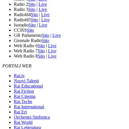
Radio 2
Sito
|
Live
Radio 3
Sito
|
Live
Radiofd4
Sito
|
Live
Radiofd5
Sito
|
Live
Isoradio
Sito
|
Live
CCISS
Sito
GR Parlamento
Sito
|
Live
Giornale Radio
Sito
Web Radio 6
Sito
|
Live
Web Radio 7
Sito
|
Live
Web Radio 8
Sito
|
Live
PORTALI WEB
Rai.tv
Nuovi Talenti
Rai Educational
Rai Fiction
Rai Cinema
Rai Teche
Rai International
Rai Eri
Orchestra Sinfonica
Rai World
Rai Letteratura