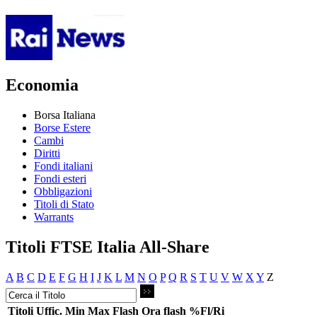
Economia
Borsa Italiana
Borse Estere
Cambi
Diritti
Fondi italiani
Fondi esteri
Obbligazioni
Titoli di Stato
Warrants
Titoli FTSE Italia All-Share
A
B
C
D
E
F
G
H
I
J
K
L
M
N
O
P
Q
R
S
T
U
V
W
X
Y
Z
Titoli
Uffic.
Min
Max
Flash
Ora flash
%Fl/Ri