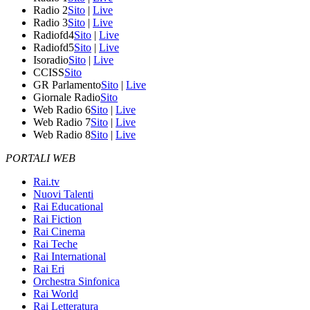
Radio 2
Sito
|
Live
Radio 3
Sito
|
Live
Radiofd4
Sito
|
Live
Radiofd5
Sito
|
Live
Isoradio
Sito
|
Live
CCISS
Sito
GR Parlamento
Sito
|
Live
Giornale Radio
Sito
Web Radio 6
Sito
|
Live
Web Radio 7
Sito
|
Live
Web Radio 8
Sito
|
Live
PORTALI WEB
Rai.tv
Nuovi Talenti
Rai Educational
Rai Fiction
Rai Cinema
Rai Teche
Rai International
Rai Eri
Orchestra Sinfonica
Rai World
Rai Letteratura