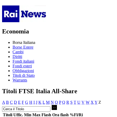
Economia
Borsa Italiana
Borse Estere
Cambi
Diritti
Fondi italiani
Fondi esteri
Obbligazioni
Titoli di Stato
Warrants
Titoli FTSE Italia All-Share
A
B
C
D
E
F
G
H
I
J
K
L
M
N
O
P
Q
R
S
T
U
V
W
X
Y
Z
Titoli
Uffic.
Min
Max
Flash
Ora flash
%Fl/Ri