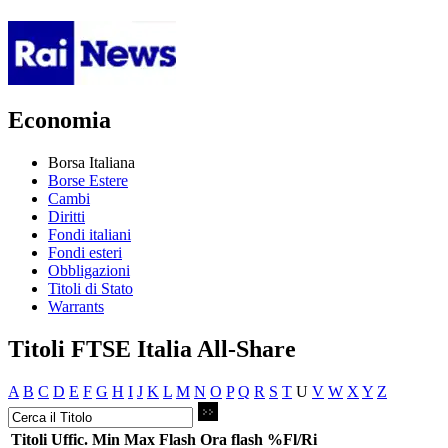
Economia
Borsa Italiana
Borse Estere
Cambi
Diritti
Fondi italiani
Fondi esteri
Obbligazioni
Titoli di Stato
Warrants
Titoli FTSE Italia All-Share
A
B
C
D
E
F
G
H
I
J
K
L
M
N
O
P
Q
R
S
T
U
V
W
X
Y
Z
Titoli
Uffic.
Min
Max
Flash
Ora flash
%Fl/Ri