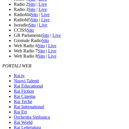
Radio 2
Sito
|
Live
Radio 3
Sito
|
Live
Radiofd4
Sito
|
Live
Radiofd5
Sito
|
Live
Isoradio
Sito
|
Live
CCISS
Sito
GR Parlamento
Sito
|
Live
Giornale Radio
Sito
Web Radio 6
Sito
|
Live
Web Radio 7
Sito
|
Live
Web Radio 8
Sito
|
Live
PORTALI WEB
Rai.tv
Nuovi Talenti
Rai Educational
Rai Fiction
Rai Cinema
Rai Teche
Rai International
Rai Eri
Orchestra Sinfonica
Rai World
Rai Letteratura