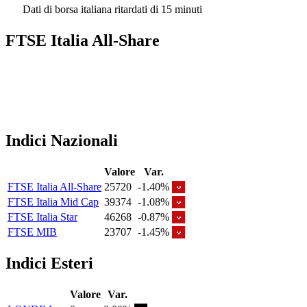
Dati di borsa italiana ritardati di 15 minuti
FTSE Italia All-Share
Indici Nazionali
Valore
Var.
FTSE Italia All-Share
25720
-1.40%
FTSE Italia Mid Cap
39374
-1.08%
FTSE Italia Star
46268
-0.87%
FTSE MIB
23707
-1.45%
Indici Esteri
Valore
Var.