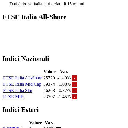
Dati di borsa italiana ritardati di 15 minuti
FTSE Italia All-Share
Indici Nazionali
Valore
Var.
FTSE Italia All-Share
25720
-1.40%
FTSE Italia Mid Cap
39374
-1.08%
FTSE Italia Star
46268
-0.87%
FTSE MIB
23707
-1.45%
Indici Esteri
Valore
Var.