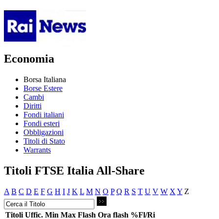
Economia
Borsa Italiana
Borse Estere
Cambi
Diritti
Fondi italiani
Fondi esteri
Obbligazioni
Titoli di Stato
Warrants
Titoli FTSE Italia All-Share
A
B
C
D
E
F
G
H
I
J
K
L
M
N
O
P
Q
R
S
T
U
V
W
X
Y
Z
Titoli
Uffic.
Min
Max
Flash
Ora flash
%Fl/Ri