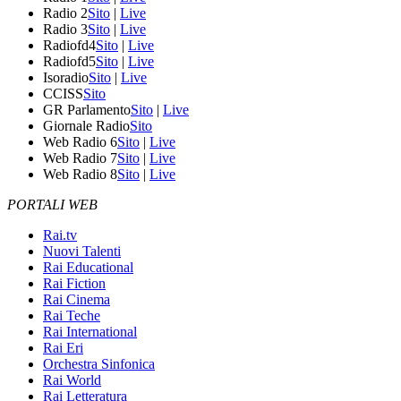
Radio 2
Sito
|
Live
Radio 3
Sito
|
Live
Radiofd4
Sito
|
Live
Radiofd5
Sito
|
Live
Isoradio
Sito
|
Live
CCISS
Sito
GR Parlamento
Sito
|
Live
Giornale Radio
Sito
Web Radio 6
Sito
|
Live
Web Radio 7
Sito
|
Live
Web Radio 8
Sito
|
Live
PORTALI WEB
Rai.tv
Nuovi Talenti
Rai Educational
Rai Fiction
Rai Cinema
Rai Teche
Rai International
Rai Eri
Orchestra Sinfonica
Rai World
Rai Letteratura