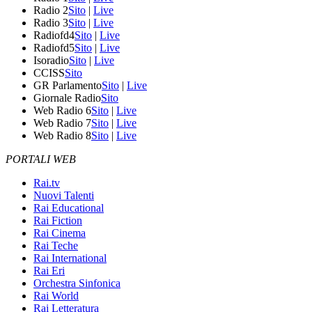
Radio 2
Sito
|
Live
Radio 3
Sito
|
Live
Radiofd4
Sito
|
Live
Radiofd5
Sito
|
Live
Isoradio
Sito
|
Live
CCISS
Sito
GR Parlamento
Sito
|
Live
Giornale Radio
Sito
Web Radio 6
Sito
|
Live
Web Radio 7
Sito
|
Live
Web Radio 8
Sito
|
Live
PORTALI WEB
Rai.tv
Nuovi Talenti
Rai Educational
Rai Fiction
Rai Cinema
Rai Teche
Rai International
Rai Eri
Orchestra Sinfonica
Rai World
Rai Letteratura