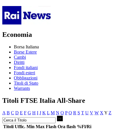
Economia
Borsa Italiana
Borse Estere
Cambi
Diritti
Fondi italiani
Fondi esteri
Obbligazioni
Titoli di Stato
Warrants
Titoli FTSE Italia All-Share
A
B
C
D
E
F
G
H
I
J
K
L
M
N
O
P
Q
R
S
T
U
V
W
X
Y
Z
Titoli
Uffic.
Min
Max
Flash
Ora flash
%Fl/Ri