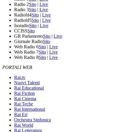
Radio 2
Sito
|
Live
Radio 3
Sito
|
Live
Radiofd4
Sito
|
Live
Radiofd5
Sito
|
Live
Isoradio
Sito
|
Live
CCISS
Sito
GR Parlamento
Sito
|
Live
Giornale Radio
Sito
Web Radio 6
Sito
|
Live
Web Radio 7
Sito
|
Live
Web Radio 8
Sito
|
Live
PORTALI WEB
Rai.tv
Nuovi Talenti
Rai Educational
Rai Fiction
Rai Cinema
Rai Teche
Rai International
Rai Eri
Orchestra Sinfonica
Rai World
Rai Letteratura