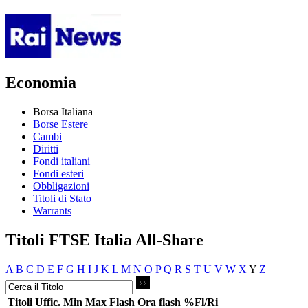
Economia
Borsa Italiana
Borse Estere
Cambi
Diritti
Fondi italiani
Fondi esteri
Obbligazioni
Titoli di Stato
Warrants
Titoli FTSE Italia All-Share
A
B
C
D
E
F
G
H
I
J
K
L
M
N
O
P
Q
R
S
T
U
V
W
X
Y
Z
Titoli
Uffic.
Min
Max
Flash
Ora flash
%Fl/Ri