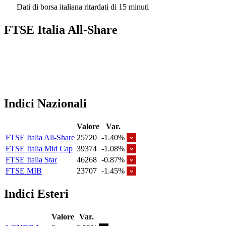
Dati di borsa italiana ritardati di 15 minuti
FTSE Italia All-Share
Indici Nazionali
Valore
Var.
FTSE Italia All-Share
25720
-1.40%
FTSE Italia Mid Cap
39374
-1.08%
FTSE Italia Star
46268
-0.87%
FTSE MIB
23707
-1.45%
Indici Esteri
Valore
Var.