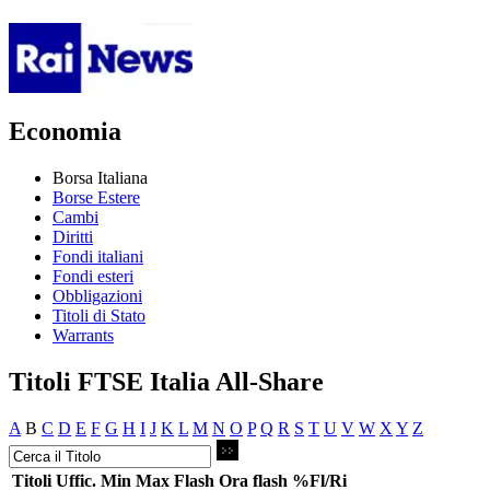
Economia
Borsa Italiana
Borse Estere
Cambi
Diritti
Fondi italiani
Fondi esteri
Obbligazioni
Titoli di Stato
Warrants
Titoli FTSE Italia All-Share
A
B
C
D
E
F
G
H
I
J
K
L
M
N
O
P
Q
R
S
T
U
V
W
X
Y
Z
Titoli
Uffic.
Min
Max
Flash
Ora flash
%Fl/Ri