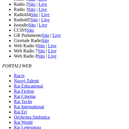
Radio 2
Sito
|
Live
Radio 3
Sito
|
Live
Radiofd4
Sito
|
Live
Radiofd5
Sito
|
Live
Isoradio
Sito
|
Live
CCISS
Sito
GR Parlamento
Sito
|
Live
Giornale Radio
Sito
Web Radio 6
Sito
|
Live
Web Radio 7
Sito
|
Live
Web Radio 8
Sito
|
Live
PORTALI WEB
Rai.tv
Nuovi Talenti
Rai Educational
Rai Fiction
Rai Cinema
Rai Teche
Rai International
Rai Eri
Orchestra Sinfonica
Rai World
Rai Letteratura