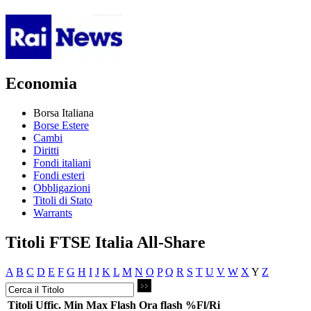
Economia
Borsa Italiana
Borse Estere
Cambi
Diritti
Fondi italiani
Fondi esteri
Obbligazioni
Titoli di Stato
Warrants
Titoli FTSE Italia All-Share
A
B
C
D
E
F
G
H
I
J
K
L
M
N
O
P
Q
R
S
T
U
V
W
X
Y
Z
Titoli
Uffic.
Min
Max
Flash
Ora flash
%Fl/Ri