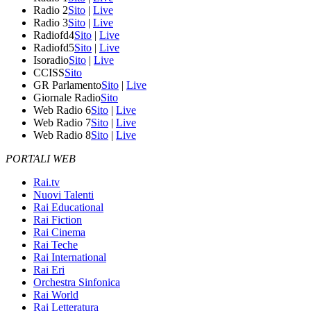
Radio 2
Sito
|
Live
Radio 3
Sito
|
Live
Radiofd4
Sito
|
Live
Radiofd5
Sito
|
Live
Isoradio
Sito
|
Live
CCISS
Sito
GR Parlamento
Sito
|
Live
Giornale Radio
Sito
Web Radio 6
Sito
|
Live
Web Radio 7
Sito
|
Live
Web Radio 8
Sito
|
Live
PORTALI WEB
Rai.tv
Nuovi Talenti
Rai Educational
Rai Fiction
Rai Cinema
Rai Teche
Rai International
Rai Eri
Orchestra Sinfonica
Rai World
Rai Letteratura