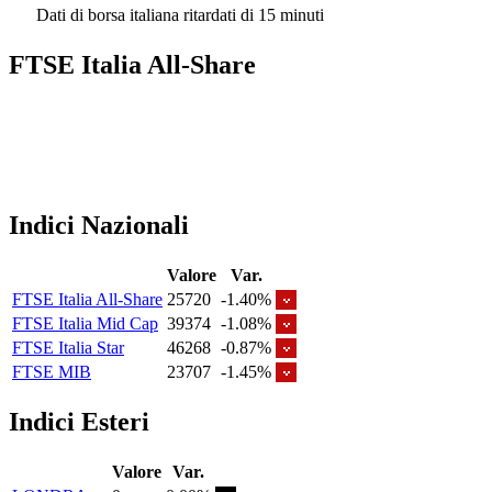
Dati di borsa italiana ritardati di 15 minuti
FTSE Italia All-Share
Indici Nazionali
Valore
Var.
FTSE Italia All-Share
25720
-1.40%
FTSE Italia Mid Cap
39374
-1.08%
FTSE Italia Star
46268
-0.87%
FTSE MIB
23707
-1.45%
Indici Esteri
Valore
Var.