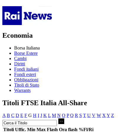
Economia
Borsa Italiana
Borse Estere
Cambi
Diritti
Fondi italiani
Fondi esteri
Obbligazioni
Titoli di Stato
Warrants
Titoli FTSE Italia All-Share
A
B
C
D
E
F
G
H
I
J
K
L
M
N
O
P
Q
R
S
T
U
V
W
X
Y
Z
Titoli
Uffic.
Min
Max
Flash
Ora flash
%Fl/Ri