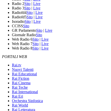
Radio 2
Sito
|
Live
Radio 3
Sito
|
Live
Radiofd4
Sito
|
Live
Radiofd5
Sito
|
Live
Isoradio
Sito
|
Live
CCISS
Sito
GR Parlamento
Sito
|
Live
Giornale Radio
Sito
Web Radio 6
Sito
|
Live
Web Radio 7
Sito
|
Live
Web Radio 8
Sito
|
Live
PORTALI WEB
Rai.tv
Nuovi Talenti
Rai Educational
Rai Fiction
Rai Cinema
Rai Teche
Rai International
Rai Eri
Orchestra Sinfonica
Rai World
Rai Letteratura