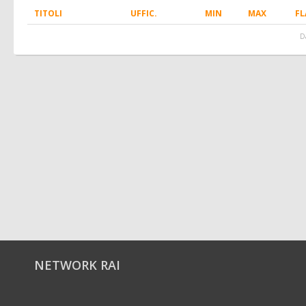
TITOLI
UFFIC.
MIN
MAX
FL
Da
NETWORK RAI