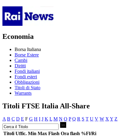
Economia
Borsa Italiana
Borse Estere
Cambi
Diritti
Fondi italiani
Fondi esteri
Obbligazioni
Titoli di Stato
Warrants
Titoli FTSE Italia All-Share
A
B
C
D
E
F
G
H
I
J
K
L
M
N
O
P
Q
R
S
T
U
V
W
X
Y
Z
Titoli
Uffic.
Min
Max
Flash
Ora flash
%Fl/Ri