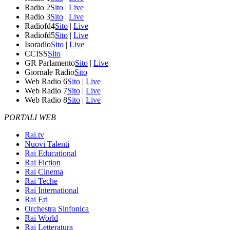
Radio 2
Sito
|
Live
Radio 3
Sito
|
Live
Radiofd4
Sito
|
Live
Radiofd5
Sito
|
Live
Isoradio
Sito
|
Live
CCISS
Sito
GR Parlamento
Sito
|
Live
Giornale Radio
Sito
Web Radio 6
Sito
|
Live
Web Radio 7
Sito
|
Live
Web Radio 8
Sito
|
Live
PORTALI WEB
Rai.tv
Nuovi Talenti
Rai Educational
Rai Fiction
Rai Cinema
Rai Teche
Rai International
Rai Eri
Orchestra Sinfonica
Rai World
Rai Letteratura