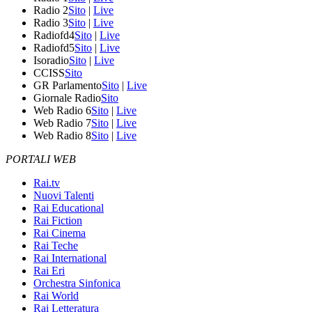
Radio 2
Sito
|
Live
Radio 3
Sito
|
Live
Radiofd4
Sito
|
Live
Radiofd5
Sito
|
Live
Isoradio
Sito
|
Live
CCISS
Sito
GR Parlamento
Sito
|
Live
Giornale Radio
Sito
Web Radio 6
Sito
|
Live
Web Radio 7
Sito
|
Live
Web Radio 8
Sito
|
Live
PORTALI WEB
Rai.tv
Nuovi Talenti
Rai Educational
Rai Fiction
Rai Cinema
Rai Teche
Rai International
Rai Eri
Orchestra Sinfonica
Rai World
Rai Letteratura