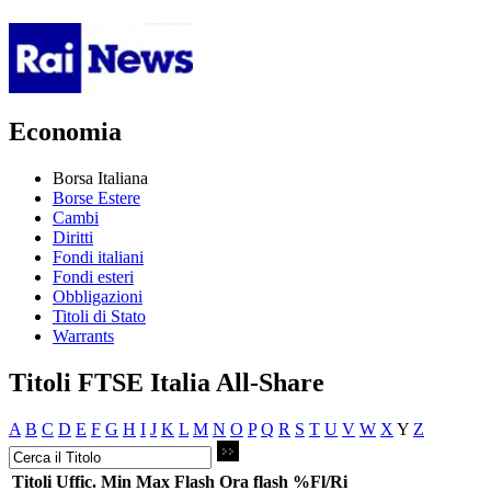
Economia
Borsa Italiana
Borse Estere
Cambi
Diritti
Fondi italiani
Fondi esteri
Obbligazioni
Titoli di Stato
Warrants
Titoli FTSE Italia All-Share
A
B
C
D
E
F
G
H
I
J
K
L
M
N
O
P
Q
R
S
T
U
V
W
X
Y
Z
Titoli
Uffic.
Min
Max
Flash
Ora flash
%Fl/Ri