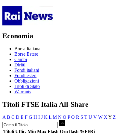
Economia
Borsa Italiana
Borse Estere
Cambi
Diritti
Fondi italiani
Fondi esteri
Obbligazioni
Titoli di Stato
Warrants
Titoli FTSE Italia All-Share
A
B
C
D
E
F
G
H
I
J
K
L
M
N
O
P
Q
R
S
T
U
V
W
X
Y
Z
Titoli
Uffic.
Min
Max
Flash
Ora flash
%Fl/Ri