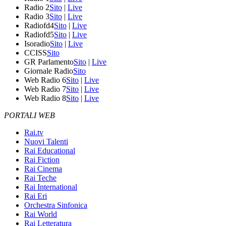
Radio 2
Sito
|
Live
Radio 3
Sito
|
Live
Radiofd4
Sito
|
Live
Radiofd5
Sito
|
Live
Isoradio
Sito
|
Live
CCISS
Sito
GR Parlamento
Sito
|
Live
Giornale Radio
Sito
Web Radio 6
Sito
|
Live
Web Radio 7
Sito
|
Live
Web Radio 8
Sito
|
Live
PORTALI WEB
Rai.tv
Nuovi Talenti
Rai Educational
Rai Fiction
Rai Cinema
Rai Teche
Rai International
Rai Eri
Orchestra Sinfonica
Rai World
Rai Letteratura