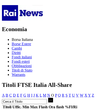
Economia
Borsa Italiana
Borse Estere
Cambi
Diritti
Fondi italiani
Fondi esteri
Obbligazioni
Titoli di Stato
Warrants
Titoli FTSE Italia All-Share
A
B
C
D
E
F
G
H
I
J
K
L
M
N
O
P
Q
R
S
T
U
V
W
X
Y
Z
Titoli
Uffic.
Min
Max
Flash
Ora flash
%Fl/Ri