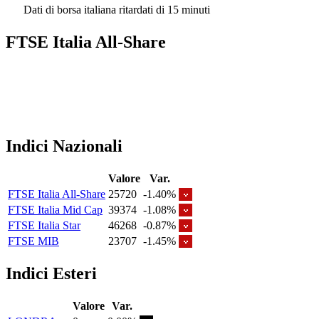
Dati di borsa italiana ritardati di 15 minuti
FTSE Italia All-Share
Indici Nazionali
Valore
Var.
FTSE Italia All-Share
25720
-1.40%
FTSE Italia Mid Cap
39374
-1.08%
FTSE Italia Star
46268
-0.87%
FTSE MIB
23707
-1.45%
Indici Esteri
Valore
Var.