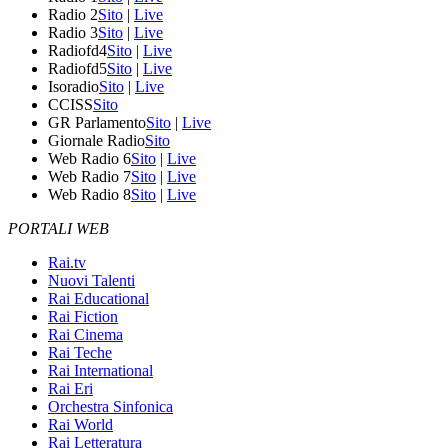
Radio 2
Sito
|
Live
Radio 3
Sito
|
Live
Radiofd4
Sito
|
Live
Radiofd5
Sito
|
Live
Isoradio
Sito
|
Live
CCISS
Sito
GR Parlamento
Sito
|
Live
Giornale Radio
Sito
Web Radio 6
Sito
|
Live
Web Radio 7
Sito
|
Live
Web Radio 8
Sito
|
Live
PORTALI WEB
Rai.tv
Nuovi Talenti
Rai Educational
Rai Fiction
Rai Cinema
Rai Teche
Rai International
Rai Eri
Orchestra Sinfonica
Rai World
Rai Letteratura