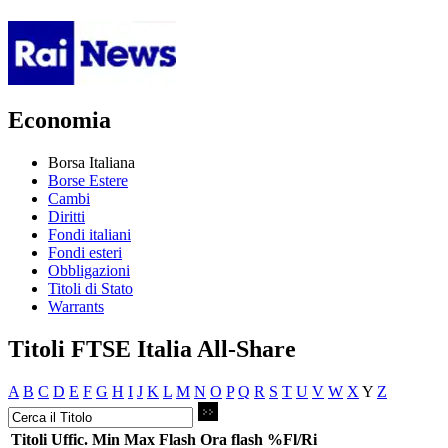
Economia
Borsa Italiana
Borse Estere
Cambi
Diritti
Fondi italiani
Fondi esteri
Obbligazioni
Titoli di Stato
Warrants
Titoli FTSE Italia All-Share
A
B
C
D
E
F
G
H
I
J
K
L
M
N
O
P
Q
R
S
T
U
V
W
X
Y
Z
Titoli
Uffic.
Min
Max
Flash
Ora flash
%Fl/Ri