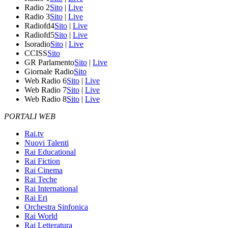
Radio 2
Sito
|
Live
Radio 3
Sito
|
Live
Radiofd4
Sito
|
Live
Radiofd5
Sito
|
Live
Isoradio
Sito
|
Live
CCISS
Sito
GR Parlamento
Sito
|
Live
Giornale Radio
Sito
Web Radio 6
Sito
|
Live
Web Radio 7
Sito
|
Live
Web Radio 8
Sito
|
Live
PORTALI WEB
Rai.tv
Nuovi Talenti
Rai Educational
Rai Fiction
Rai Cinema
Rai Teche
Rai International
Rai Eri
Orchestra Sinfonica
Rai World
Rai Letteratura