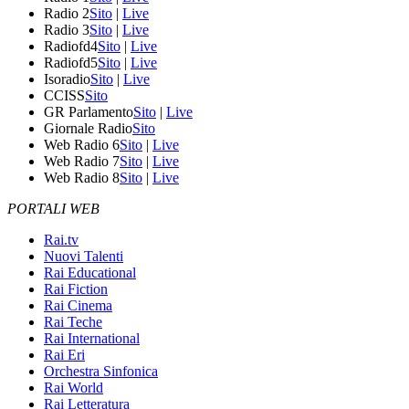
Radio 2
Sito
|
Live
Radio 3
Sito
|
Live
Radiofd4
Sito
|
Live
Radiofd5
Sito
|
Live
Isoradio
Sito
|
Live
CCISS
Sito
GR Parlamento
Sito
|
Live
Giornale Radio
Sito
Web Radio 6
Sito
|
Live
Web Radio 7
Sito
|
Live
Web Radio 8
Sito
|
Live
PORTALI WEB
Rai.tv
Nuovi Talenti
Rai Educational
Rai Fiction
Rai Cinema
Rai Teche
Rai International
Rai Eri
Orchestra Sinfonica
Rai World
Rai Letteratura