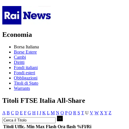
Economia
Borsa Italiana
Borse Estere
Cambi
Diritti
Fondi italiani
Fondi esteri
Obbligazioni
Titoli di Stato
Warrants
Titoli FTSE Italia All-Share
A
B
C
D
E
F
G
H
I
J
K
L
M
N
O
P
Q
R
S
T
U
V
W
X
Y
Z
Titoli
Uffic.
Min
Max
Flash
Ora flash
%Fl/Ri