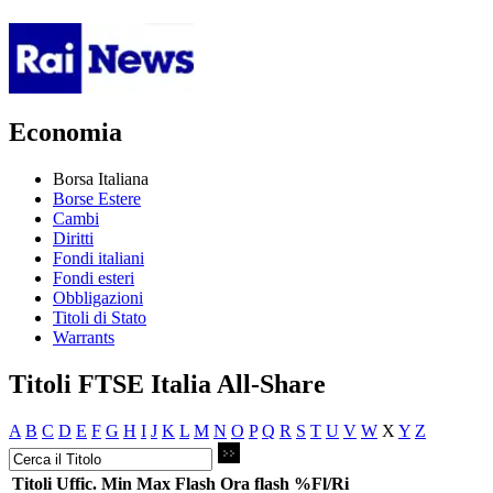
Economia
Borsa Italiana
Borse Estere
Cambi
Diritti
Fondi italiani
Fondi esteri
Obbligazioni
Titoli di Stato
Warrants
Titoli FTSE Italia All-Share
A
B
C
D
E
F
G
H
I
J
K
L
M
N
O
P
Q
R
S
T
U
V
W
X
Y
Z
Titoli
Uffic.
Min
Max
Flash
Ora flash
%Fl/Ri