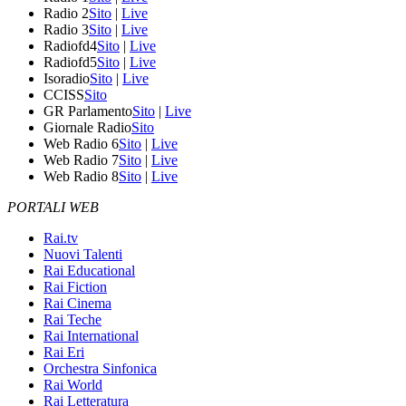
Radio 2
Sito
|
Live
Radio 3
Sito
|
Live
Radiofd4
Sito
|
Live
Radiofd5
Sito
|
Live
Isoradio
Sito
|
Live
CCISS
Sito
GR Parlamento
Sito
|
Live
Giornale Radio
Sito
Web Radio 6
Sito
|
Live
Web Radio 7
Sito
|
Live
Web Radio 8
Sito
|
Live
PORTALI WEB
Rai.tv
Nuovi Talenti
Rai Educational
Rai Fiction
Rai Cinema
Rai Teche
Rai International
Rai Eri
Orchestra Sinfonica
Rai World
Rai Letteratura