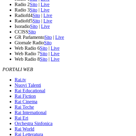
Radio 2
Sito
|
Live
Radio 3
Sito
|
Live
Radiofd4
Sito
|
Live
Radiofd5
Sito
|
Live
Isoradio
Sito
|
Live
CCISS
Sito
GR Parlamento
Sito
|
Live
Giornale Radio
Sito
Web Radio 6
Sito
|
Live
Web Radio 7
Sito
|
Live
Web Radio 8
Sito
|
Live
PORTALI WEB
Rai.tv
Nuovi Talenti
Rai Educational
Rai Fiction
Rai Cinema
Rai Teche
Rai International
Rai Eri
Orchestra Sinfonica
Rai World
Rai Letteratura