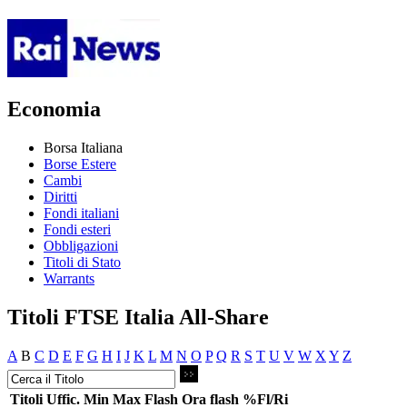
Economia
Borsa Italiana
Borse Estere
Cambi
Diritti
Fondi italiani
Fondi esteri
Obbligazioni
Titoli di Stato
Warrants
Titoli FTSE Italia All-Share
A
B
C
D
E
F
G
H
I
J
K
L
M
N
O
P
Q
R
S
T
U
V
W
X
Y
Z
Titoli
Uffic.
Min
Max
Flash
Ora flash
%Fl/Ri