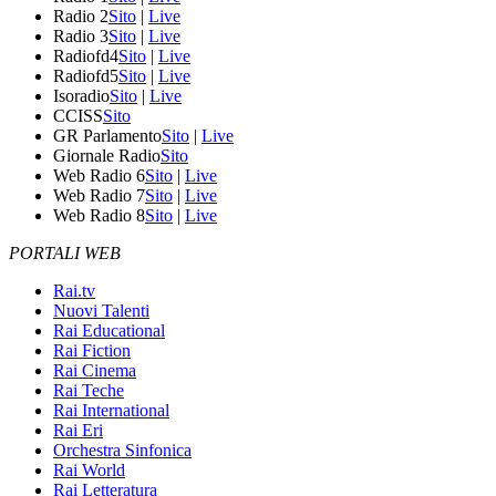
Radio 2
Sito
|
Live
Radio 3
Sito
|
Live
Radiofd4
Sito
|
Live
Radiofd5
Sito
|
Live
Isoradio
Sito
|
Live
CCISS
Sito
GR Parlamento
Sito
|
Live
Giornale Radio
Sito
Web Radio 6
Sito
|
Live
Web Radio 7
Sito
|
Live
Web Radio 8
Sito
|
Live
PORTALI WEB
Rai.tv
Nuovi Talenti
Rai Educational
Rai Fiction
Rai Cinema
Rai Teche
Rai International
Rai Eri
Orchestra Sinfonica
Rai World
Rai Letteratura