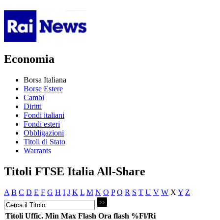
Economia
Borsa Italiana
Borse Estere
Cambi
Diritti
Fondi italiani
Fondi esteri
Obbligazioni
Titoli di Stato
Warrants
Titoli FTSE Italia All-Share
A
B
C
D
E
F
G
H
I
J
K
L
M
N
O
P
Q
R
S
T
U
V
W
X
Y
Z
Titoli
Uffic.
Min
Max
Flash
Ora flash
%Fl/Ri