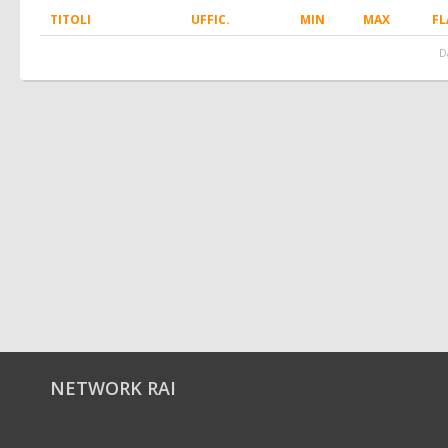
TITOLI
UFFIC.
MIN
MAX
FL
Da
NETWORK RAI