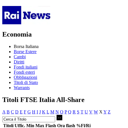
Economia
Borsa Italiana
Borse Estere
Cambi
Diritti
Fondi italiani
Fondi esteri
Obbligazioni
Titoli di Stato
Warrants
Titoli FTSE Italia All-Share
A
B
C
D
E
F
G
H
I
J
K
L
M
N
O
P
Q
R
S
T
U
V
W
X
Y
Z
Titoli
Uffic.
Min
Max
Flash
Ora flash
%Fl/Ri