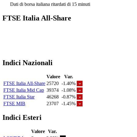
Dati di borsa italiana ritardati di 15 minuti
FTSE Italia All-Share
Indici Nazionali
Valore
Var.
FTSE Italia All-Share
25720
-1.40%
FTSE Italia Mid Cap
39374
-1.08%
FTSE Italia Star
46268
-0.87%
FTSE MIB
23707
-1.45%
Indici Esteri
Valore
Var.