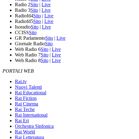
Radio 2
Sito
|
Live
Radio 3
Sito
|
Live
Radiofd4
Sito
|
Live
Radiofd5
Sito
|
Live
Isoradio
Sito
|
Live
CCISS
Sito
GR Parlamento
Sito
|
Live
Giornale Radio
Sito
Web Radio 6
Sito
|
Live
Web Radio 7
Sito
|
Live
Web Radio 8
Sito
|
Live
PORTALI WEB
Rai.tv
Nuovi Talenti
Rai Educational
Rai Fiction
Rai Cinema
Rai Teche
Rai International
Rai Eri
Orchestra Sinfonica
Rai World
Rai Letteratura