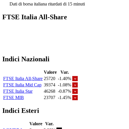
Dati di borsa italiana ritardati di 15 minuti
FTSE Italia All-Share
Indici Nazionali
Valore
Var.
FTSE Italia All-Share
25720
-1.40%
FTSE Italia Mid Cap
39374
-1.08%
FTSE Italia Star
46268
-0.87%
FTSE MIB
23707
-1.45%
Indici Esteri
Valore
Var.