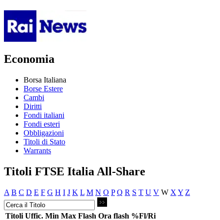
Economia
Borsa Italiana
Borse Estere
Cambi
Diritti
Fondi italiani
Fondi esteri
Obbligazioni
Titoli di Stato
Warrants
Titoli FTSE Italia All-Share
A
B
C
D
E
F
G
H
I
J
K
L
M
N
O
P
Q
R
S
T
U
V
W
X
Y
Z
Titoli
Uffic.
Min
Max
Flash
Ora flash
%Fl/Ri