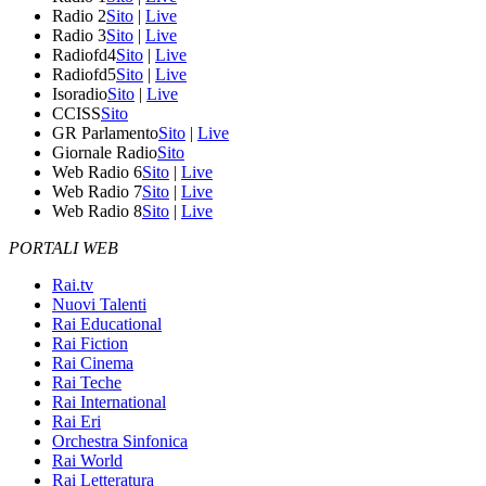
Radio 2
Sito
|
Live
Radio 3
Sito
|
Live
Radiofd4
Sito
|
Live
Radiofd5
Sito
|
Live
Isoradio
Sito
|
Live
CCISS
Sito
GR Parlamento
Sito
|
Live
Giornale Radio
Sito
Web Radio 6
Sito
|
Live
Web Radio 7
Sito
|
Live
Web Radio 8
Sito
|
Live
PORTALI WEB
Rai.tv
Nuovi Talenti
Rai Educational
Rai Fiction
Rai Cinema
Rai Teche
Rai International
Rai Eri
Orchestra Sinfonica
Rai World
Rai Letteratura