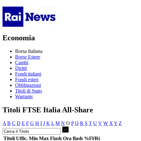
Economia
Borsa Italiana
Borse Estere
Cambi
Diritti
Fondi italiani
Fondi esteri
Obbligazioni
Titoli di Stato
Warrants
Titoli FTSE Italia All-Share
A
B
C
D
E
F
G
H
I
J
K
L
M
N
O
P
Q
R
S
T
U
V
W
X
Y
Z
Titoli
Uffic.
Min
Max
Flash
Ora flash
%Fl/Ri