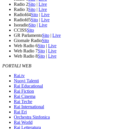
Radio 2
Sito
|
Live
Radio 3
Sito
|
Live
Radiofd4
Sito
|
Live
Radiofd5
Sito
|
Live
Isoradio
Sito
|
Live
CCISS
Sito
GR Parlamento
Sito
|
Live
Giornale Radio
Sito
Web Radio 6
Sito
|
Live
Web Radio 7
Sito
|
Live
Web Radio 8
Sito
|
Live
PORTALI WEB
Rai.tv
Nuovi Talenti
Rai Educational
Rai Fiction
Rai Cinema
Rai Teche
Rai International
Rai Eri
Orchestra Sinfonica
Rai World
Rai Letteratura