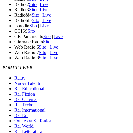
Radio 2
Sito
|
Live
Radio 3
Sito
|
Live
Radiofd4
Sito
|
Live
Radiofd5
Sito
|
Live
Isoradio
Sito
|
Live
CCISS
Sito
GR Parlamento
Sito
|
Live
Giornale Radio
Sito
Web Radio 6
Sito
|
Live
Web Radio 7
Sito
|
Live
Web Radio 8
Sito
|
Live
PORTALI WEB
Rai.tv
Nuovi Talenti
Rai Educational
Rai Fiction
Rai Cinema
Rai Teche
Rai International
Rai Eri
Orchestra Sinfonica
Rai World
Rai Letteratura