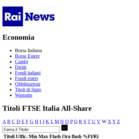
Economia
Borsa Italiana
Borse Estere
Cambi
Diritti
Fondi italiani
Fondi esteri
Obbligazioni
Titoli di Stato
Warrants
Titoli FTSE Italia All-Share
A
B
C
D
E
F
G
H
I
J
K
L
M
N
O
P
Q
R
S
T
U
V
W
X
Y
Z
Titoli
Uffic.
Min
Max
Flash
Ora flash
%Fl/Ri