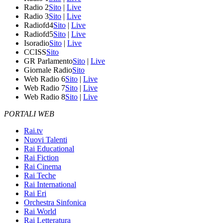
Radio 2
Sito
|
Live
Radio 3
Sito
|
Live
Radiofd4
Sito
|
Live
Radiofd5
Sito
|
Live
Isoradio
Sito
|
Live
CCISS
Sito
GR Parlamento
Sito
|
Live
Giornale Radio
Sito
Web Radio 6
Sito
|
Live
Web Radio 7
Sito
|
Live
Web Radio 8
Sito
|
Live
PORTALI WEB
Rai.tv
Nuovi Talenti
Rai Educational
Rai Fiction
Rai Cinema
Rai Teche
Rai International
Rai Eri
Orchestra Sinfonica
Rai World
Rai Letteratura