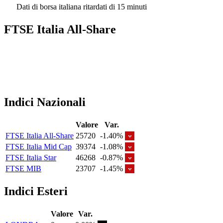
Dati di borsa italiana ritardati di 15 minuti
FTSE Italia All-Share
Indici Nazionali
Valore
Var.
FTSE Italia All-Share
25720
-1.40%
FTSE Italia Mid Cap
39374
-1.08%
FTSE Italia Star
46268
-0.87%
FTSE MIB
23707
-1.45%
Indici Esteri
Valore
Var.