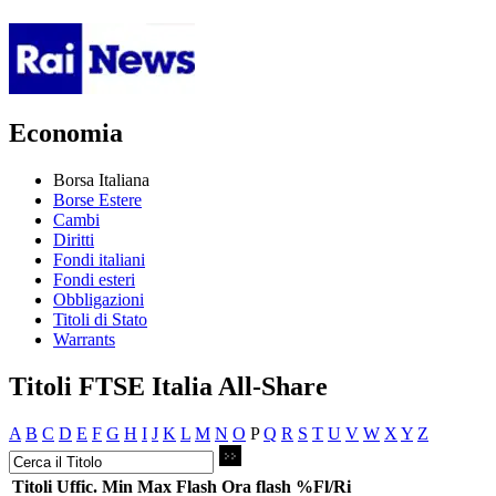
Economia
Borsa Italiana
Borse Estere
Cambi
Diritti
Fondi italiani
Fondi esteri
Obbligazioni
Titoli di Stato
Warrants
Titoli FTSE Italia All-Share
A
B
C
D
E
F
G
H
I
J
K
L
M
N
O
P
Q
R
S
T
U
V
W
X
Y
Z
Titoli
Uffic.
Min
Max
Flash
Ora flash
%Fl/Ri