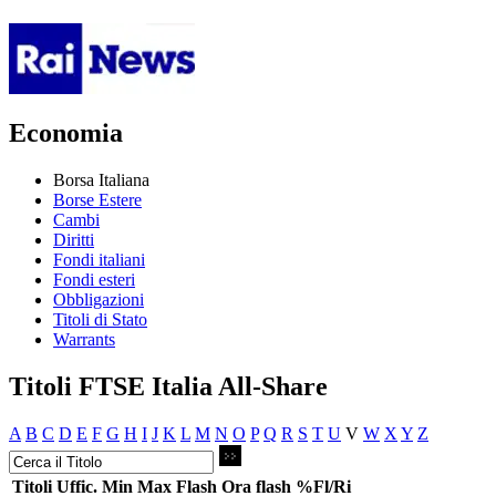
Economia
Borsa Italiana
Borse Estere
Cambi
Diritti
Fondi italiani
Fondi esteri
Obbligazioni
Titoli di Stato
Warrants
Titoli FTSE Italia All-Share
A
B
C
D
E
F
G
H
I
J
K
L
M
N
O
P
Q
R
S
T
U
V
W
X
Y
Z
Titoli
Uffic.
Min
Max
Flash
Ora flash
%Fl/Ri