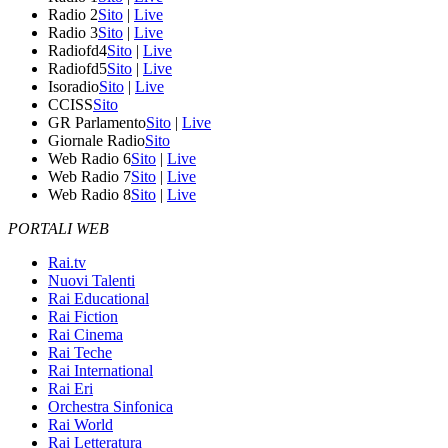
Radio 2
Sito
|
Live
Radio 3
Sito
|
Live
Radiofd4
Sito
|
Live
Radiofd5
Sito
|
Live
Isoradio
Sito
|
Live
CCISS
Sito
GR Parlamento
Sito
|
Live
Giornale Radio
Sito
Web Radio 6
Sito
|
Live
Web Radio 7
Sito
|
Live
Web Radio 8
Sito
|
Live
PORTALI WEB
Rai.tv
Nuovi Talenti
Rai Educational
Rai Fiction
Rai Cinema
Rai Teche
Rai International
Rai Eri
Orchestra Sinfonica
Rai World
Rai Letteratura