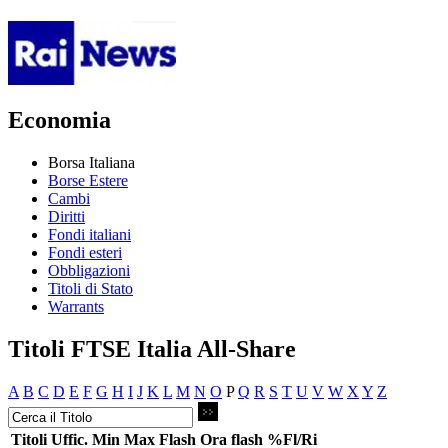
Economia
Borsa Italiana
Borse Estere
Cambi
Diritti
Fondi italiani
Fondi esteri
Obbligazioni
Titoli di Stato
Warrants
Titoli FTSE Italia All-Share
A
B
C
D
E
F
G
H
I
J
K
L
M
N
O
P
Q
R
S
T
U
V
W
X
Y
Z
Titoli
Uffic.
Min
Max
Flash
Ora flash
%Fl/Ri