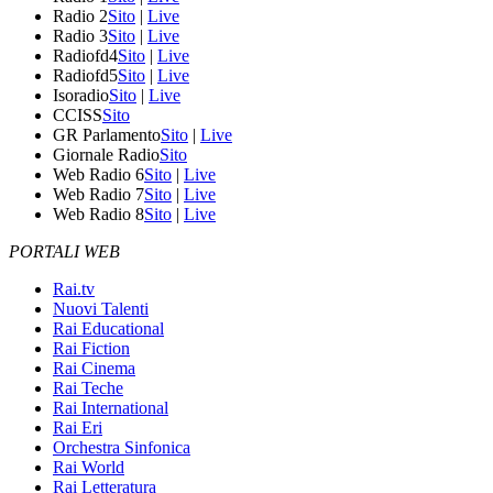
Radio 2
Sito
|
Live
Radio 3
Sito
|
Live
Radiofd4
Sito
|
Live
Radiofd5
Sito
|
Live
Isoradio
Sito
|
Live
CCISS
Sito
GR Parlamento
Sito
|
Live
Giornale Radio
Sito
Web Radio 6
Sito
|
Live
Web Radio 7
Sito
|
Live
Web Radio 8
Sito
|
Live
PORTALI WEB
Rai.tv
Nuovi Talenti
Rai Educational
Rai Fiction
Rai Cinema
Rai Teche
Rai International
Rai Eri
Orchestra Sinfonica
Rai World
Rai Letteratura