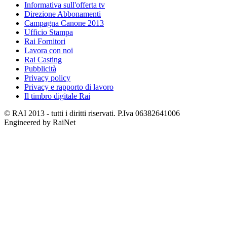
Informativa sull'offerta tv
Direzione Abbonamenti
Campagna Canone 2013
Ufficio Stampa
Rai Fornitori
Lavora con noi
Rai Casting
Pubblicità
Privacy policy
Privacy e rapporto di lavoro
Il timbro digitale Rai
© RAI 2013 - tutti i diritti riservati. P.Iva 06382641006
Engineered by RaiNet