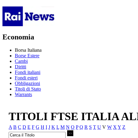
Economia
Borsa Italiana
Borse Estere
Cambi
Diritti
Fondi italiani
Fondi esteri
Obbligazioni
Titoli di Stato
Warrants
TITOLI FTSE ITALIA A
A
B
C
D
E
F
G
H
I
J
K
L
M
N
O
P
Q
R
S
T
U
V
W
X
Y
Z