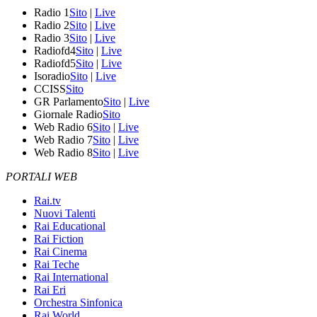
Radio 1
Sito
|
Live
Radio 2
Sito
|
Live
Radio 3
Sito
|
Live
Radiofd4
Sito
|
Live
Radiofd5
Sito
|
Live
Isoradio
Sito
|
Live
CCISS
Sito
GR Parlamento
Sito
|
Live
Giornale Radio
Sito
Web Radio 6
Sito
|
Live
Web Radio 7
Sito
|
Live
Web Radio 8
Sito
|
Live
PORTALI WEB
Rai.tv
Nuovi Talenti
Rai Educational
Rai Fiction
Rai Cinema
Rai Teche
Rai International
Rai Eri
Orchestra Sinfonica
Rai World