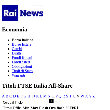
Economia
Borsa Italiana
Borse Estere
Cambi
Diritti
Fondi italiani
Fondi esteri
Obbligazioni
Titoli di Stato
Warrants
Titoli FTSE Italia All-Share
A
B
C
D
E
F
G
H
I
J
K
L
M
N
O
P
Q
R
S
T
U
V
W
X
Y
Z
Titoli
Uffic.
Min
Max
Flash
Ora flash
%Fl/Ri