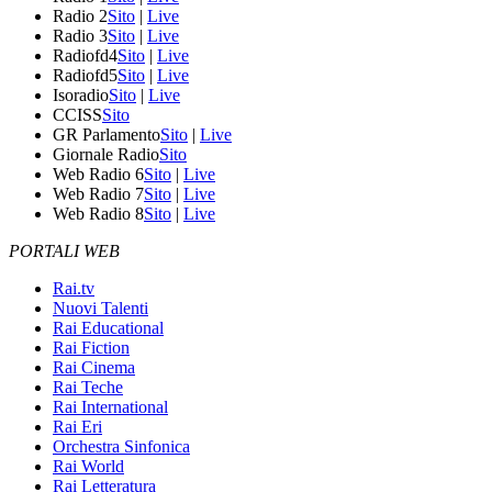
Radio 2
Sito
|
Live
Radio 3
Sito
|
Live
Radiofd4
Sito
|
Live
Radiofd5
Sito
|
Live
Isoradio
Sito
|
Live
CCISS
Sito
GR Parlamento
Sito
|
Live
Giornale Radio
Sito
Web Radio 6
Sito
|
Live
Web Radio 7
Sito
|
Live
Web Radio 8
Sito
|
Live
PORTALI WEB
Rai.tv
Nuovi Talenti
Rai Educational
Rai Fiction
Rai Cinema
Rai Teche
Rai International
Rai Eri
Orchestra Sinfonica
Rai World
Rai Letteratura