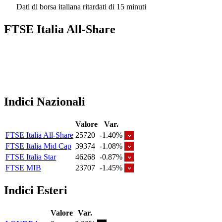
Dati di borsa italiana ritardati di 15 minuti
FTSE Italia All-Share
Indici Nazionali
Valore
Var.
FTSE Italia All-Share
25720
-1.40%
FTSE Italia Mid Cap
39374
-1.08%
FTSE Italia Star
46268
-0.87%
FTSE MIB
23707
-1.45%
Indici Esteri
Valore
Var.