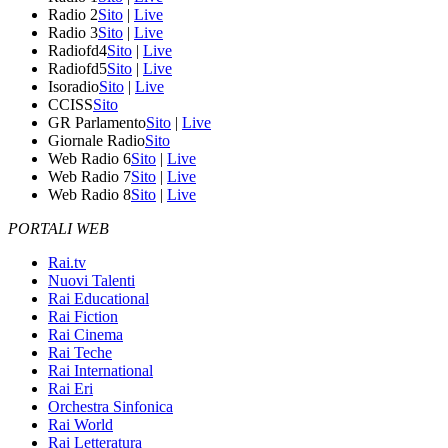
Radio 2
Sito
|
Live
Radio 3
Sito
|
Live
Radiofd4
Sito
|
Live
Radiofd5
Sito
|
Live
Isoradio
Sito
|
Live
CCISS
Sito
GR Parlamento
Sito
|
Live
Giornale Radio
Sito
Web Radio 6
Sito
|
Live
Web Radio 7
Sito
|
Live
Web Radio 8
Sito
|
Live
PORTALI WEB
Rai.tv
Nuovi Talenti
Rai Educational
Rai Fiction
Rai Cinema
Rai Teche
Rai International
Rai Eri
Orchestra Sinfonica
Rai World
Rai Letteratura