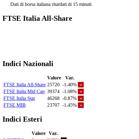
Dati di borsa italiana ritardati di 15 minuti
FTSE Italia All-Share
Indici Nazionali
Valore
Var.
FTSE Italia All-Share
25720
-1.40%
FTSE Italia Mid Cap
39374
-1.08%
FTSE Italia Star
46268
-0.87%
FTSE MIB
23707
-1.45%
Indici Esteri
Valore
Var.