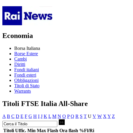
Economia
Borsa Italiana
Borse Estere
Cambi
Diritti
Fondi italiani
Fondi esteri
Obbligazioni
Titoli di Stato
Warrants
Titoli FTSE Italia All-Share
A
B
C
D
E
F
G
H
I
J
K
L
M
N
O
P
Q
R
S
T
U
V
W
X
Y
Z
Titoli
Uffic.
Min
Max
Flash
Ora flash
%Fl/Ri