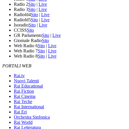
Radio 2
Sito
|
Live
Radio 3
Sito
|
Live
Radiofd4
Sito
|
Live
Radiofd5
Sito
|
Live
Isoradio
Sito
|
Live
CCISS
Sito
GR Parlamento
Sito
|
Live
Giornale Radio
Sito
Web Radio 6
Sito
|
Live
Web Radio 7
Sito
|
Live
Web Radio 8
Sito
|
Live
PORTALI WEB
Rai.tv
Nuovi Talenti
Rai Educational
Rai Fiction
Rai Cinema
Rai Teche
Rai International
Rai Eri
Orchestra Sinfonica
Rai World
Rai Letteratura