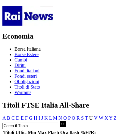
Economia
Borsa Italiana
Borse Estere
Cambi
Diritti
Fondi italiani
Fondi esteri
Obbligazioni
Titoli di Stato
Warrants
Titoli FTSE Italia All-Share
A
B
C
D
E
F
G
H
I
J
K
L
M
N
O
P
Q
R
S
T
U
V
W
X
Y
Z
Titoli
Uffic.
Min
Max
Flash
Ora flash
%Fl/Ri