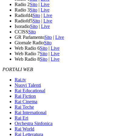
Radio 2
Sito
|
Live
Radio 3
Sito
|
Live
Radiofd4
Sito
|
Live
Radiofd5
Sito
|
Live
Isoradio
Sito
|
Live
CCISS
Sito
GR Parlamento
Sito
|
Live
Giornale Radio
Sito
Web Radio 6
Sito
|
Live
Web Radio 7
Sito
|
Live
Web Radio 8
Sito
|
Live
PORTALI WEB
Rai.tv
Nuovi Talenti
Rai Educational
Rai Fiction
Rai Cinema
Rai Teche
Rai International
Rai Eri
Orchestra Sinfonica
Rai World
Rai Letteratura