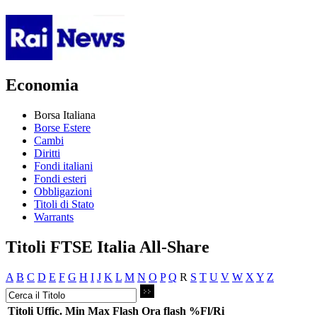
Economia
Borsa Italiana
Borse Estere
Cambi
Diritti
Fondi italiani
Fondi esteri
Obbligazioni
Titoli di Stato
Warrants
Titoli FTSE Italia All-Share
A
B
C
D
E
F
G
H
I
J
K
L
M
N
O
P
Q
R
S
T
U
V
W
X
Y
Z
Titoli
Uffic.
Min
Max
Flash
Ora flash
%Fl/Ri