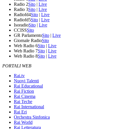
Radio 2
Sito
|
Live
Radio 3
Sito
|
Live
Radiofd4
Sito
|
Live
Radiofd5
Sito
|
Live
Isoradio
Sito
|
Live
CCISS
Sito
GR Parlamento
Sito
|
Live
Giornale Radio
Sito
Web Radio 6
Sito
|
Live
Web Radio 7
Sito
|
Live
Web Radio 8
Sito
|
Live
PORTALI WEB
Rai.tv
Nuovi Talenti
Rai Educational
Rai Fiction
Rai Cinema
Rai Teche
Rai International
Rai Eri
Orchestra Sinfonica
Rai World
Rai Letteratura