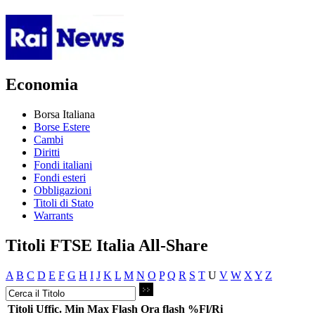
Economia
Borsa Italiana
Borse Estere
Cambi
Diritti
Fondi italiani
Fondi esteri
Obbligazioni
Titoli di Stato
Warrants
Titoli FTSE Italia All-Share
A
B
C
D
E
F
G
H
I
J
K
L
M
N
O
P
Q
R
S
T
U
V
W
X
Y
Z
Titoli
Uffic.
Min
Max
Flash
Ora flash
%Fl/Ri