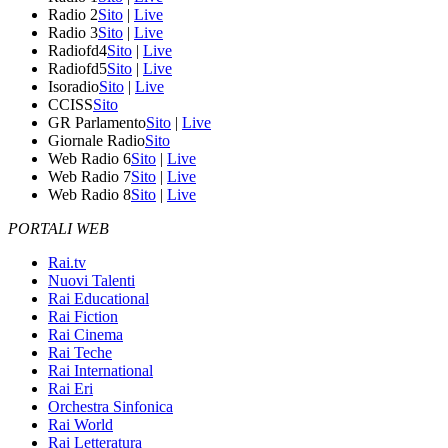
Radio 2
Sito
|
Live
Radio 3
Sito
|
Live
Radiofd4
Sito
|
Live
Radiofd5
Sito
|
Live
Isoradio
Sito
|
Live
CCISS
Sito
GR Parlamento
Sito
|
Live
Giornale Radio
Sito
Web Radio 6
Sito
|
Live
Web Radio 7
Sito
|
Live
Web Radio 8
Sito
|
Live
PORTALI WEB
Rai.tv
Nuovi Talenti
Rai Educational
Rai Fiction
Rai Cinema
Rai Teche
Rai International
Rai Eri
Orchestra Sinfonica
Rai World
Rai Letteratura