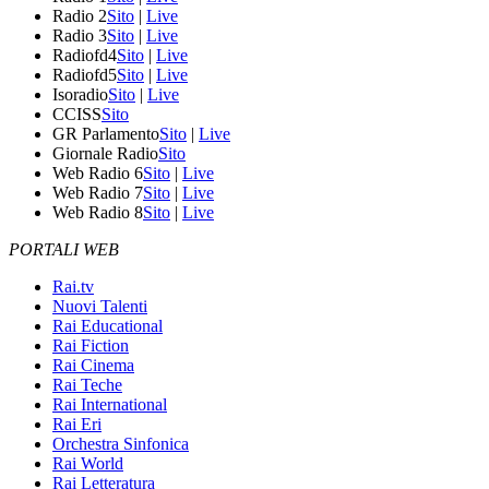
Radio 2
Sito
|
Live
Radio 3
Sito
|
Live
Radiofd4
Sito
|
Live
Radiofd5
Sito
|
Live
Isoradio
Sito
|
Live
CCISS
Sito
GR Parlamento
Sito
|
Live
Giornale Radio
Sito
Web Radio 6
Sito
|
Live
Web Radio 7
Sito
|
Live
Web Radio 8
Sito
|
Live
PORTALI WEB
Rai.tv
Nuovi Talenti
Rai Educational
Rai Fiction
Rai Cinema
Rai Teche
Rai International
Rai Eri
Orchestra Sinfonica
Rai World
Rai Letteratura