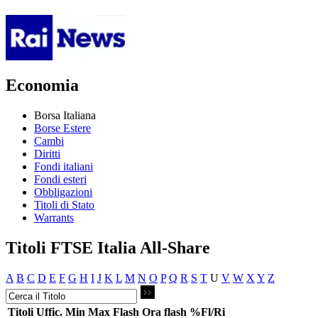
Economia
Borsa Italiana
Borse Estere
Cambi
Diritti
Fondi italiani
Fondi esteri
Obbligazioni
Titoli di Stato
Warrants
Titoli FTSE Italia All-Share
A
B
C
D
E
F
G
H
I
J
K
L
M
N
O
P
Q
R
S
T
U
V
W
X
Y
Z
Titoli
Uffic.
Min
Max
Flash
Ora flash
%Fl/Ri