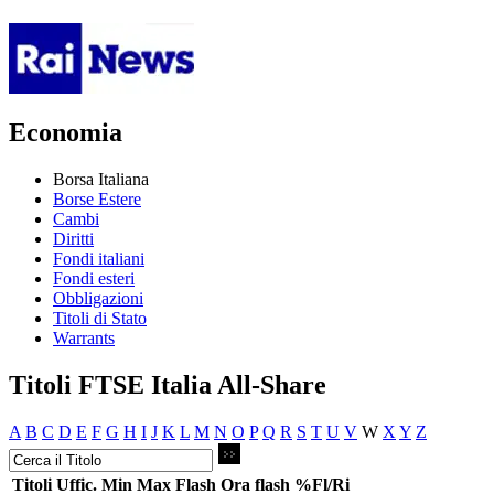
Economia
Borsa Italiana
Borse Estere
Cambi
Diritti
Fondi italiani
Fondi esteri
Obbligazioni
Titoli di Stato
Warrants
Titoli FTSE Italia All-Share
A
B
C
D
E
F
G
H
I
J
K
L
M
N
O
P
Q
R
S
T
U
V
W
X
Y
Z
Titoli
Uffic.
Min
Max
Flash
Ora flash
%Fl/Ri