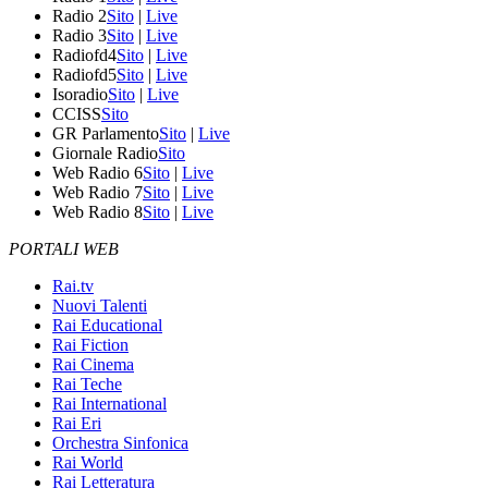
Radio 2
Sito
|
Live
Radio 3
Sito
|
Live
Radiofd4
Sito
|
Live
Radiofd5
Sito
|
Live
Isoradio
Sito
|
Live
CCISS
Sito
GR Parlamento
Sito
|
Live
Giornale Radio
Sito
Web Radio 6
Sito
|
Live
Web Radio 7
Sito
|
Live
Web Radio 8
Sito
|
Live
PORTALI WEB
Rai.tv
Nuovi Talenti
Rai Educational
Rai Fiction
Rai Cinema
Rai Teche
Rai International
Rai Eri
Orchestra Sinfonica
Rai World
Rai Letteratura