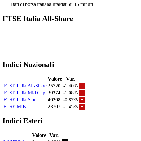
Dati di borsa italiana ritardati di 15 minuti
FTSE Italia All-Share
Indici Nazionali
Valore
Var.
FTSE Italia All-Share
25720
-1.40%
FTSE Italia Mid Cap
39374
-1.08%
FTSE Italia Star
46268
-0.87%
FTSE MIB
23707
-1.45%
Indici Esteri
Valore
Var.