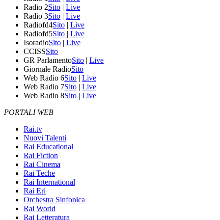
Radio 2
Sito
|
Live
Radio 3
Sito
|
Live
Radiofd4
Sito
|
Live
Radiofd5
Sito
|
Live
Isoradio
Sito
|
Live
CCISS
Sito
GR Parlamento
Sito
|
Live
Giornale Radio
Sito
Web Radio 6
Sito
|
Live
Web Radio 7
Sito
|
Live
Web Radio 8
Sito
|
Live
PORTALI WEB
Rai.tv
Nuovi Talenti
Rai Educational
Rai Fiction
Rai Cinema
Rai Teche
Rai International
Rai Eri
Orchestra Sinfonica
Rai World
Rai Letteratura