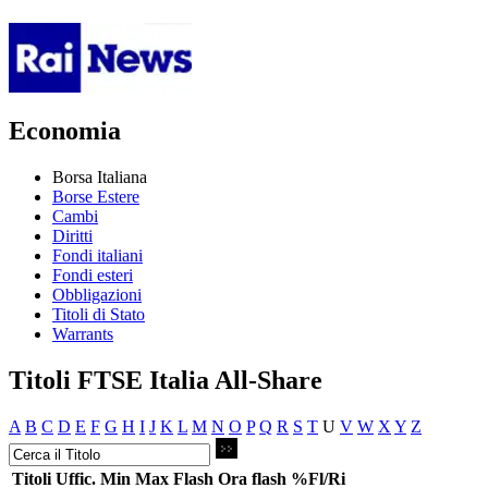
Economia
Borsa Italiana
Borse Estere
Cambi
Diritti
Fondi italiani
Fondi esteri
Obbligazioni
Titoli di Stato
Warrants
Titoli FTSE Italia All-Share
A
B
C
D
E
F
G
H
I
J
K
L
M
N
O
P
Q
R
S
T
U
V
W
X
Y
Z
Titoli
Uffic.
Min
Max
Flash
Ora flash
%Fl/Ri