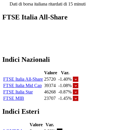
Dati di borsa italiana ritardati di 15 minuti
FTSE Italia All-Share
Indici Nazionali
Valore
Var.
FTSE Italia All-Share
25720
-1.40%
FTSE Italia Mid Cap
39374
-1.08%
FTSE Italia Star
46268
-0.87%
FTSE MIB
23707
-1.45%
Indici Esteri
Valore
Var.