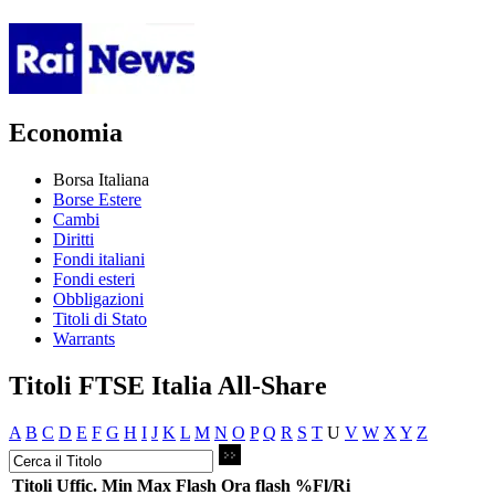
Economia
Borsa Italiana
Borse Estere
Cambi
Diritti
Fondi italiani
Fondi esteri
Obbligazioni
Titoli di Stato
Warrants
Titoli FTSE Italia All-Share
A
B
C
D
E
F
G
H
I
J
K
L
M
N
O
P
Q
R
S
T
U
V
W
X
Y
Z
Titoli
Uffic.
Min
Max
Flash
Ora flash
%Fl/Ri