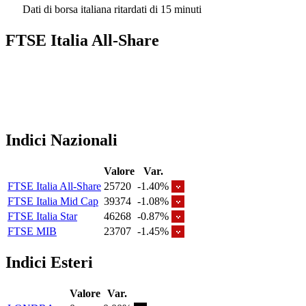
Dati di borsa italiana ritardati di 15 minuti
FTSE Italia All-Share
Indici Nazionali
Valore
Var.
FTSE Italia All-Share
25720
-1.40%
FTSE Italia Mid Cap
39374
-1.08%
FTSE Italia Star
46268
-0.87%
FTSE MIB
23707
-1.45%
Indici Esteri
Valore
Var.