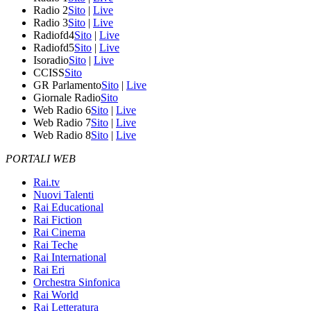
Radio 2
Sito
|
Live
Radio 3
Sito
|
Live
Radiofd4
Sito
|
Live
Radiofd5
Sito
|
Live
Isoradio
Sito
|
Live
CCISS
Sito
GR Parlamento
Sito
|
Live
Giornale Radio
Sito
Web Radio 6
Sito
|
Live
Web Radio 7
Sito
|
Live
Web Radio 8
Sito
|
Live
PORTALI WEB
Rai.tv
Nuovi Talenti
Rai Educational
Rai Fiction
Rai Cinema
Rai Teche
Rai International
Rai Eri
Orchestra Sinfonica
Rai World
Rai Letteratura