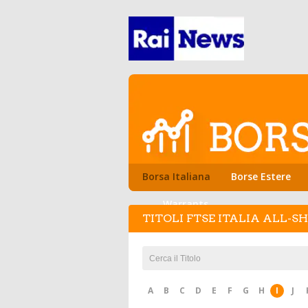
Borsa Italiana
Borse Estere
Warrants
TITOLI FTSE ITALIA ALL-S
A
B
C
D
E
F
G
H
I
J