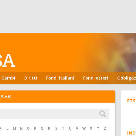
Cambi
Diritti
Fondi italiani
Fondi esteri
Obbligaz
HARE
FTS
K
L
M
N
O
P
Q
R
S
T
U
V
W
X
Y
Z
IND