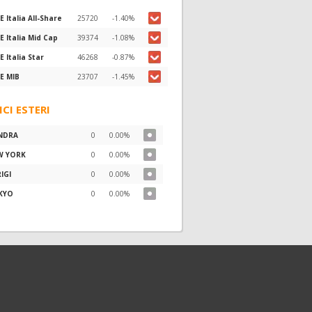
E Italia All-Share
25720
-1.40%
E Italia Mid Cap
39374
-1.08%
E Italia Star
46268
-0.87%
E MIB
23707
-1.45%
ICI ESTERI
NDRA
0
0.00%
W YORK
0
0.00%
IGI
0
0.00%
KYO
0
0.00%