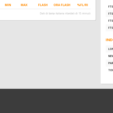
MIN
MAX
FLASH
ORA FLASH
%FL/RI
FTS
Dati di borsa italiana ritardati di 15 minuti
FTS
FTS
FTS
IND
LO
NE
PAR
TO