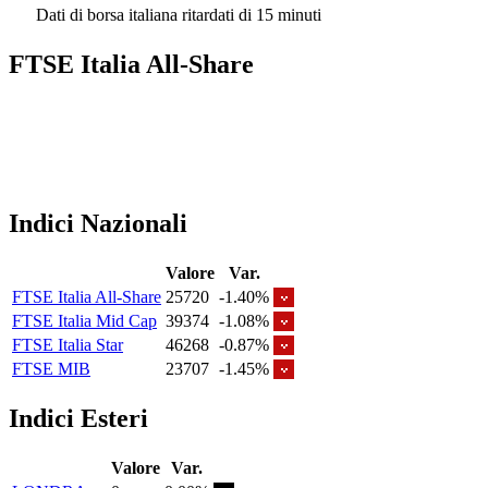
Dati di borsa italiana ritardati di 15 minuti
FTSE Italia All-Share
Indici Nazionali
Valore
Var.
FTSE Italia All-Share
25720
-1.40%
FTSE Italia Mid Cap
39374
-1.08%
FTSE Italia Star
46268
-0.87%
FTSE MIB
23707
-1.45%
Indici Esteri
Valore
Var.