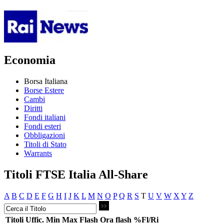
Economia
Borsa Italiana
Borse Estere
Cambi
Diritti
Fondi italiani
Fondi esteri
Obbligazioni
Titoli di Stato
Warrants
Titoli FTSE Italia All-Share
A
B
C
D
E
F
G
H
I
J
K
L
M
N
O
P
Q
R
S
T
U
V
W
X
Y
Z
Titoli
Uffic.
Min
Max
Flash
Ora flash
%Fl/Ri