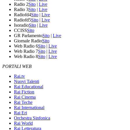
Radio 2
Sito
|
Live
Radio 3
Sito
|
Live
Radiofd4
Sito
|
Live
Radiofd5
Sito
|
Live
Isoradio
Sito
|
Live
CCISS
Sito
GR Parlamento
Sito
|
Live
Giornale Radio
Sito
Web Radio 6
Sito
|
Live
Web Radio 7
Sito
|
Live
Web Radio 8
Sito
|
Live
PORTALI WEB
Rai.tv
Nuovi Talenti
Rai Educational
Rai Fiction
Rai Cinema
Rai Teche
Rai International
Rai Eri
Orchestra Sinfonica
Rai World
Rai Letteratura