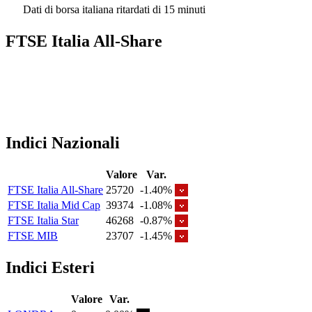
Dati di borsa italiana ritardati di 15 minuti
FTSE Italia All-Share
Indici Nazionali
Valore
Var.
FTSE Italia All-Share
25720
-1.40%
FTSE Italia Mid Cap
39374
-1.08%
FTSE Italia Star
46268
-0.87%
FTSE MIB
23707
-1.45%
Indici Esteri
Valore
Var.