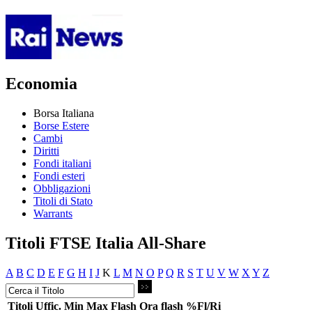
Economia
Borsa Italiana
Borse Estere
Cambi
Diritti
Fondi italiani
Fondi esteri
Obbligazioni
Titoli di Stato
Warrants
Titoli FTSE Italia All-Share
A
B
C
D
E
F
G
H
I
J
K
L
M
N
O
P
Q
R
S
T
U
V
W
X
Y
Z
Titoli
Uffic.
Min
Max
Flash
Ora flash
%Fl/Ri