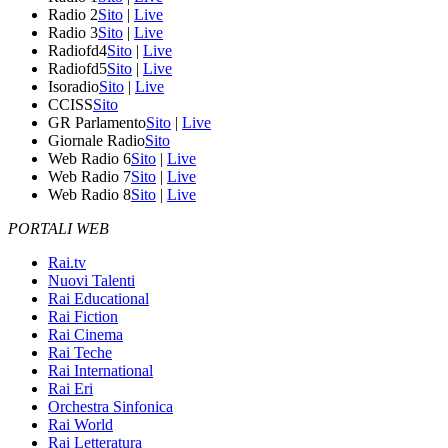
Radio 2
Sito
|
Live
Radio 3
Sito
|
Live
Radiofd4
Sito
|
Live
Radiofd5
Sito
|
Live
Isoradio
Sito
|
Live
CCISS
Sito
GR Parlamento
Sito
|
Live
Giornale Radio
Sito
Web Radio 6
Sito
|
Live
Web Radio 7
Sito
|
Live
Web Radio 8
Sito
|
Live
PORTALI WEB
Rai.tv
Nuovi Talenti
Rai Educational
Rai Fiction
Rai Cinema
Rai Teche
Rai International
Rai Eri
Orchestra Sinfonica
Rai World
Rai Letteratura